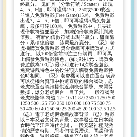
終贏分。 鬼面具（分散符號 / Scatter） 出現
4、5、6個，即可獲得150、250或5000彩金，
並進入免費遊戲(Free Game)15局。 免費遊戲
出現3、4、5、6個，即可再獲得5局免費遊
戲，最多可達100局。 免費遊戲中，只要出
現倍數符號並贏分，加總的倍數會累計到總
倍數。 有新的倍數符號出現並贏分，盤面贏
分 x 累積總倍數 = 該局最終贏分。 《忍》老
虎機購買免費遊戲 獎金遊戲可用購買的方式
進行。 以100倍當前押注進行購買，即可馬
上觸發免費遊戲特色。(如:投注1元，購買免
費遊戲為100元) 最小可進行14次獎金遊戲。
免費遊戲特色中的投注額與觸發免費遊戲特
色時相同。 《忍》老虎機可以自由選台 玩家
可以從機台資訊中挑選喜歡的機台號碼，忍
老虎機選台資訊提供近期機台開獎、未開獎
數據，爆分老虎機台一目了然。 一般符號與
老虎機賠率 符號 12+ 10-11 8-9 2500 1250 500
1250 500 125 750 250 100 600 100 75 500 75
50 400 60 40 250 50 25 200 45 20 100 37.5 12.5
《忍》電子老虎機遊戲故事背景 《忍》遊戲
以日本忍者文化為背景，故事發生在日本鎌
倉時代至江戶時代之間，一段充滿神秘與激
情的歷史時期。忍者們擅長潛伏、間諜和情
報收集，遊戲將這一特色充分融入線上老虎