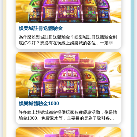
就喜歡玩某個線上娛樂城，但有了免費體驗金，他們
賓果遊戲等，不怕你找不到想玩的！線上娛樂城一般
會更加投入其中，像是參加錦標賽、老虎機旋轉、累
都會設有24小時即時聊天客戶服務功能。當玩家不知
積獎金等。如果這家娛樂城有這個優惠，那一定比別
道怎麼提領娛樂城體驗金500，或是領到體驗金但不
家線上賭場更具優勢了。很多娛樂城經常推出優惠活
知道怎麼使用的時候，最快的方法就是諮詢客服人
動，讓玩家更有動力去玩；不管剛接觸網路賭博的新
員。你可以在娛樂城官網上首頁的右小角，看到一個
娛樂城註冊送體驗金
手玩家或是身經百戰的老手玩家，只要聽到娛樂城送
客服的標誌，然後點擊一下即可和客服人員取得聯
為什麼娛樂城註冊送體驗金？娛樂城註冊送體驗金到
體驗金，任何一個對線上娛樂城優惠活動感興趣的
繫。除了娛樂城體驗金500，很多博弈網站也會為新
底好不好？想必有在玩線上娛樂城的各位，一定非常
人，一定會被吸引，然後去提領體驗金、獎金或優
客戶提供豐厚的歡迎獎金。如果你是新手玩家，絕對
在意註冊之後會送什麼，有些娛樂城註冊送體驗金
惠，再用這些去訪問各種他們喜歡的遊戲。現在的娛
不可錯過！要知道這個歡迎獎金一般只能領一次，這
200，也有些娛樂城註冊送體驗金2000，那麼什麼是
樂城可以線上支付，對玩家來說真的十分方便，而且
次忘記領的話就吃虧了。當你領取歡迎獎金後，你就
體驗金呢？對於娛樂城遊戲有什麼幫助？其實，註冊
有規模的娛樂城，其線上支付系統都十分安全、便
可以在任何遊戲和投注項目上使用它，搞不好大獎就
送體驗金就是為了讓玩家可以不花錢，就可以先行體
利，畢竟安全性十分影響用戶體驗。所以娛樂城送體
這樣被你抱回家了~...
驗遊戲，來判斷該家娛樂城是否是自己的心之所向，
驗金事小，能提供多種安全便利的付款選項及多元的
另外有體驗金的存在，也可以讓玩家在正式開始玩之
貨幣選擇，這對娛樂城玩家來說才是重要的大事。玩
前，先測試看看遊戲是否公平。今天就讓我們以娛樂
家看到網站上的優惠活動，一定都會點進去看看，畢
城註冊送體驗金為主題，告訴大家為何大多數的娛樂
竟以「娛樂城送體驗金」的宣傳文案是非常抓人眼球
城都會以註冊送體驗金當作活動，來吸引各位有在玩
的。那麼要怎樣領取體驗金呢？玩家在暢玩遊戲的時
娛樂城的朋友們來玩，以及為各位解惑娛樂城的活動
候，可通過最新的電子現金系統登入自己的會員帳
娛樂城體驗金1000
到底好不好、是否要參加！娛樂城體驗金要不要參
號，再選擇是用信用卡還是電子錢包提款。值得一提
許多線上娛樂城都會提供玩家各種優惠活動，像是體
加？在眾多娛樂城註冊送體驗金的廣告當中，我們經
的是，目前很多娛樂城送體驗金都開始使用加密貨幣
驗金1000、免費返水等，主要目的是為了吸引各方
常可以看到不同的金額，有的送200、有的送500、
的方式。由於比特幣交易快速、獎金更多，加上可以
玩家的青睞，從市場上衆多的娛樂平台中脫穎而出。
有的送1000、有的送2000，娛樂城體驗金的金額幾
匿名操作，這使得比特幣支付方式越來越受玩家歡
對玩家而言，娛樂城發放的體驗金1000，不僅是平
乎每家不同，到底要不要參加就成了大家共同的問
迎。最重要的是，它不需要通過任何中間人，也不需
台給予玩家的優惠和福利，更是一個事先體驗娛樂城
題。我們會建議，在你對一個平台還不了解的狀態
要任何信用卡，甚至你不想註冊都沒關係。...