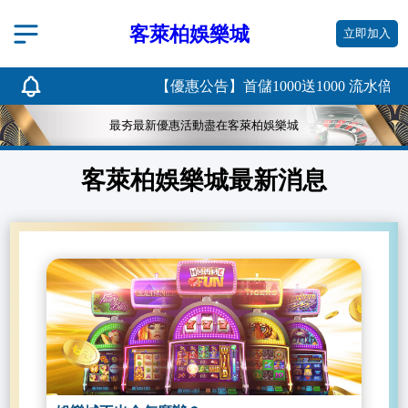
客萊柏娛樂城
立即加入
【優惠公告】首儲1000送1000 流水倍率20
最夯最新優惠活動盡在客萊柏娛樂城
客萊柏娛樂城最新消息