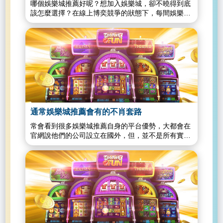
哪個娛樂城推薦好呢？想加入娛樂城，卻不曉得到底
只不過是個粗略的推算，他們認為500塊的體驗金就
競爭對手之外，再來就是要吸引新手玩家的加入，進
該怎麼選擇？在線上博奕競爭的狀態下，每間娛樂城
可以吸引玩家，通過這個金額增加他們參與遊戲的意
來網站看一看，甚至玩一玩。不過要提醒大家，這些
都會推出不同的優惠活動，藉此吸引更多玩家，無論
願，順便測試一下遊戲是否真的適合他們。那麼娛樂
註冊送體驗金的優惠活動是非常吸引，但一定要確保
是贈送禮金或是返水優惠，或者是搭配著節日推出不
城註冊送500要不要參加好呢？如果你對某個娛樂城
你玩的娛樂城是安全可靠的，否則贏了錢都不出款，
同的企劃活動等。目前網路上的娛樂城推薦非常多，
有高度的興趣，但又不知道它是不是真的像廣告那樣
贏再多都是辛酸的。所以選擇娛樂城的時候，事先務
常見的包含GS娛樂城、168娛樂城、贏家娛樂城或是
說的那麼刺激好玩，那麼娛樂城免費派送的體驗金想
必檢查有沒有加密技術，以及客服出款的速度。...
金合發娛樂城等，皆在網路上具有不錯的搜尋聲量，
必很適合妳。這就像是你去買衣服的時候，總要先試
每個娛樂城都有著自己主打的優惠活動，但玩家應該
穿一下，對吧？娛樂城體驗金也是出於這個用意。在
如何選擇呢？本篇內容就要針對這些娛樂城推薦名
對一個陌生的娛樂平台一無所知的情況下，拿著體驗
單，評比出各自的優缺點提供給讀者，方便玩家可以
金去測試一下遊戲的玩法、公平性和流暢度，順便看
更快找到最適合自己的娛樂城。GS娛樂城身為娛樂
看客服人員的出款速度如何，何樂而不為呢？反正體
城推薦名單的第一名，GS娛樂城是台灣頂級的娛樂
驗金是免費派送的，不領白不領；如果娛樂城註冊送
通常娛樂城推薦會有的不肖套路
城品牌，在亞洲地區擁有超過百萬的會員玩家，GS
500，你就看看是不是無條件送500，還是有附一些
常會看到很多娛樂城推薦自身的平台優勢，大都會在
娛樂城同時擁有超過十年以上的娛樂城運營經驗，並
條款和條件。不過一定要注意一件事，如果你用娛樂
官網說他們的公司設立在國外，但，並不是所有實體
取得海外合法的博弈執照，如果玩家想要找一個安
城註冊送500的體驗金去下注，然後贏了一筆錢，那
賭場都會提供網路博弈平台設置機台，也不是機房設
心、穩定、提款快速的線上娛樂城平台，那肯定要好
你應該立即去測試看看能不能出款。如果可以出款，
置在博弈合法國家的就是合法經營或是優質的娛樂
好享受GS娛樂城所帶來的娛樂服務。GS娛樂城同時
那至少代表這家娛樂城是應該可以相信的，如果不能
城，這些話術只是讓玩家心理有一種安全感。一定賺
提供上萬種的線上博弈遊戲與完善的顧客服務，並致
出款的話，也就代表其中有詐，一定要查個水落石
錢的話術通常會讓你進入一個群組之後，跟你說有一
力維護遊戲的公正性與公平性，受到全球的娛樂城玩
出，這樣才可以保護自己和其他玩家。...
位老師在帶牌，讓玩家去網站註冊入金1000元跟著
家歡迎，GS娛樂城可說是目前最為推薦的線上娛樂
下注，其實這些都是黑網的特徵，這些都是一個套
城平台。贏家娛樂城贏家娛樂城即是後來改名為鑫寶
路，也許過程中真的可以賺錢，但你一定出不了金。
的娛樂城平台，原為經營北京賽車與時時彩兩種娛樂
出金速度慢，甚至出不了金一般出金大約需要五分
遊戲，目前的遊戲項目拓展到體育電競、真人娛樂、
鐘，如果連小筆金額的提領速度都慢，那大筆金額就
棋牌遊戲、電子遊藝和彩票遊戲，贏家娛樂城擁有自