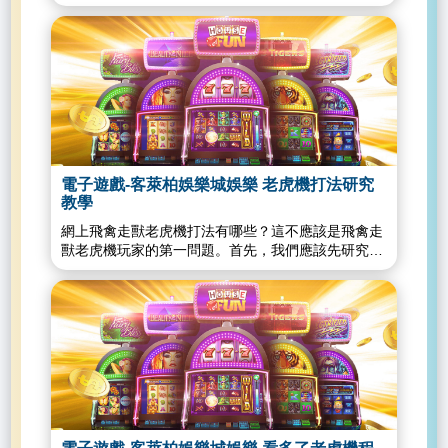
贏一把。奔馳寶馬老虎機打法一：六步出奔法選主機
而還有一部分就是有明顯條件的，也就是送出之前，
城博馬娛樂城九州娛樂城THA-九州娛樂LEO-九州娛
的方法：一般每組機器最左邊或最右邊，賭場老板每
有明顯的征兆！分析一下就知道了，這段出分的分值
樂i88娛樂城通博娛樂城娛樂城-AV影城現金版娛樂城
天查賬的那一台是主機。第一步：在主機上等到46倍
雖然忽上忽下，沒有規律，但是將這個P值在坐標系
出款娛樂城 客萊柏娛樂城娛樂城...
的奔馳版面出來的時候開始押分，除46不押其余都押
里進行記錄後，你會看到一條呈下坡狀的曲線，它是
28分。第二步：20倍的寶馬押66分。第三步：奔馳
一路走低的。那麼，P值曲線出來以後，你將如何按
各押29分，寶馬押最小的66分。第四步：奔馳46倍
照P值曲線進行下注呢？比如說，上面的一串數據，
不押，其余全押28分。第五步：寶馬全押29分。第
當你看到第三把，發現機器出了個8分，P值是
六步：奔馳全部押滿。奔馳寶馬老虎機打法二：密碼
10.33，P線是一路走低，在這樣的情況下，你該如何
打法第一步：上完分後先把黃色燈全部打11分不可以
壓下一把呢？下法就是：因為機器在走低，所以，在
多1分或少1分否則前功盡棄,開牌等待跑完此次燈看
下一把有可能導致機器繼續走低的所有下注點上下
電子遊戲-客萊柏娛樂城娛樂 老虎機打法研究
停下的是否是黃燈，如果連續4把不出黃色的，就不
注。比如當P值是10.33，P線走低，那你應該在10倍
教學
要試了。第二步：然後把所有紅色和綠色燈打12分也
以下的所有動物上下注。比如，第五把的時候，P值
網上飛禽走獸老虎機打法有哪些？這不應該是飛禽走
一樣不可多分不可少分，開始跑等待跑完這圈。第三
跌破10變成9.2了，而且還在走低，那麼就在有可能
獸老虎機玩家的第一問題。首先，我們應該先研究網
步：最後把所有紅色、黃色、綠色、燈打到25分。第
導致P值繼續下跌的點上下注：比如8倍以下的所有鍵
上飛禽走獸老虎機的規律。這機器我們怎麽樣去研究
四步：最主要環節是壓了全版25分後，任意壓一個顏
位。這樣打的好處在於，你除了機器的P值一路下降
它，倒不如去想想機器是怎麽樣研究我們的。它基本
色，絕對不超過70分，機器會一直跑這個顏色。等機
到最低，開始回升的那一把以及P值一路上升到最高
原理，實際上是部電腦，是程序，而程序是由人編寫
器變燈以後，5把內必出奔馳。出奔馳後，又回到那
開始下跌的那一把壓不中之外，其余的可以全中。這
的!不管怎麽樣研究，有一點是不變的，一般來說，
個顏色，變燈後，又是奔馳……奔馳寶馬老虎機打法
樣，你的命中率就可以提得很高了。如果你沒有把握
程序的設計是要保證老板本身要賺錢的，（當然機器
三：P線打法所謂的P線，是指機器出分平均值構成
好奔馳寶馬老虎機的規律，或者想回避掉那不容易打
主板被動了手腳的情況除外）所以你要贏錢，只能是
的一條線，相應的平均值，我把它叫作P值。這是所
中的轉折點上兩把，那就只在P線最穩定的時候，出
贏機友的錢，所以這個遊戲本身是玩的機友之間的博
有輪盤式遊戲機最基本的一個參數，也是遊戲機房老
手兩把或者三把，其余的，不打便是。-客萊柏娛樂
弈。這個相信玩久網上老虎機的人都知道。首先程序
板調節機器出分率等參數所需要改變的核心參數。舉
城娛樂城-FB粉絲專頁-影片*/--立即真錢遊戲--/*----其
分為吃分期，過渡期，吐分期，其中這3個期間又包
個例子，比如機器連續跑了以下一組數據：11、
他人都在看:●東京奧運-全民瘋投注-獎金周周送!●老
括點殺和點吐。總體上玩家想贏是做不到的，但作為
12、8、10、5、6、8。這是一段毫無規律的數據。
虎機技巧是速戰速決的果斷”●捕魚機是目前市面上玩