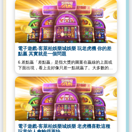
澳門旅遊嗎？如果有，那你有沒有去當地酒店裡的賭
英鎊。他接受不了這樣的現實，於是萌生了自殺的念
每一個沉溺其中的人都無法自拔，在上癮路上一去不
場試過手氣呢？財經作家吳曉波曾經在節目中提到，
頭，第二天早上被人發現自縊於家中。為什麼角子老
回頭。清醒思考，方能不被左右；認清結局，拒絕誘
他的兩個朋友每次進入賭場前，由於擔心自己賭博上
虎機對賭徒的吸引力會那麼大？為什麼他們寧可冒著
惑。一如反駁那句混淆邏輯的廣告詞：「彩券獎金就
癮，都會把自己大部分財物交給對方，身上只留少量
一無所有的風險也要去玩？「靈魂三問」要解釋上面
是你的存款，只不過你忘了密碼，每次輸密碼需要兩
的籌碼。然而，很快，他們就把這些籌碼輸光了，隨
有關角子老虎機的「靈魂三問」，我們先來瞭解來自
塊錢。」遺憾的是，每次輸入錯誤，密碼就會改
後兩人會不約而同地在賭場裡尋找對方，拿自己的錢
二○○二年諾貝爾經濟學獎得主丹尼爾．康納曼的展望
變。-客萊柏娛樂城娛樂城-FB粉絲專頁-影片*/--立即
交換更多籌碼……的確，大部分人鮮少涉足賭場，甚
理論（ProspectTheory）。展望理論中有一個人類決
真錢遊戲--/*----其他人都在看:●東京奧運-全民瘋投
至僅僅是在電影上看到過。在我們看來，賭場就像是
策模型，稱為「迷戀小機率事件」。-客萊柏娛樂城
注-獎金周周送!●老虎機技巧是速戰速決的果斷”●捕魚
一個「大錢坑」，有大量的賭博遊戲，如二十一點、
娛樂城-FB粉絲專頁-影片*/--立即真錢遊戲--/*----其他
機是目前市面上玩得最好遊戲機之一相關娛樂資訊:
電子遊戲-客萊柏娛樂城娛樂 玩老虎機 你的差
俄羅斯轉盤、德州撲克等，輕輕鬆鬆就能把賭客手上
人都在看:●東京奧運-全民瘋投注-獎金周周送!●老虎
通博娛樂城HOYA娛樂城眾發娛樂城贏家娛樂城客萊
點贏 其實就是一個問題
的籌碼贏走。但你可能不知道的是，以上提到的這些
機技巧是速戰速決的果斷”●捕魚機是目前市面上玩得
柏娛樂城娛樂城金合發娛樂城博馬娛樂城九州娛樂城
6.差點贏「差點贏」是指大獎的圖案在贏線的上面或
賭博遊戲，「吸金效率」都遠遠比不上一種不起眼的
最好遊戲機之一相關娛樂資訊:通博娛樂城HOYA娛樂
THA-九州娛樂LEO-九州娛樂i88娛樂城通博娛樂城娛
下面出現，看上去好像只差一點就贏了。大多數的玩
賭博設備──角子老虎機。「簡單老虎機讓你把把上
城眾發娛樂城贏家娛樂城客萊柏娛樂城娛樂城金合發
樂城-AV影城現金版娛樂城出款娛樂城 客萊柏娛樂城
家真的相信他們差一點就贏。事實是，輸了便是輸
癮」角子老虎機的使用非常簡單，無須他人指導，只
娛樂城博馬娛樂城九州娛樂城THA-九州娛樂LEO-九
娛樂城...
了。圖案在贏線上下出現並不表示你很快便會贏得累
要將籌碼投入投幣口，接著拉動一側的搖臂，角子老
州娛樂i88娛樂城通博娛樂城娛樂城-AV影城現金版娛
積獎金。然而，研究證明「差點贏」會給玩家繼續下
虎機玻璃框中的圖案就會瘋狂旋轉，當旋轉逐漸緩慢
樂城出款娛樂城 客萊柏娛樂城娛樂城...
注的動力，因為他們覺得「很快就會贏」。在安省，
並趨於停止時，只要出現特定圖形（比如三個
賭場可以合法設定角子老虎機的程式，讓「差點贏」
「七」），機器就會吐出大量代幣，這無疑會促使玩
的場面出現次數比自然發生機率多出十二倍。7.停止
家的大腦分泌大量多巴胺，同時也會讓站在一旁圍觀
按鈕「停止按鈕」給玩家一種可以控制的幻覺，實際
的人躍躍欲試。不僅如此，角子老虎機最刺激的地方
上按鈕對結果並沒有任何影響。卷軸開始轉動的一
在於，機器頂部一般會配備一個累計獎金池，當玩家
刻，結果已經確定，遊戲亦已經結束。那即是說，在
拉到一次大獎的時候，獎金池裡的所有獎金全部歸
玩家按按鈕的同時，輸贏已成定局，只是卷軸要轉五
你，讓你產生一種只用少量籌碼就能以小搏大的錯
電子遊戲-客萊柏娛樂城娛樂 老虎機喜歡這種
到六秒之後才能顯示結果。8.「代用積分」相對「貨
覺。-客萊柏娛樂城娛樂城-FB粉絲專頁-影片*/--立即
玩意的人會輸得更快