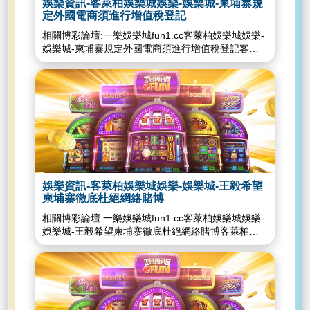
娛樂資訊-客萊柏娛樂城娛樂-娛樂城-柬埔寨規
定外國電商須進行增值稅登記
相關博彩論壇:一樂娛樂城fun1.cc客萊柏娛樂城娛樂-
娛樂城-柬埔寨規定外國電商須進行增值稅登記客萊
柏娛樂城娛樂城-FB粉絲專頁-影片*/--立即真錢遊戲-
-/*影片教學-手機:免費領取-首存1,000送1,000--在柬
埔寨從事電子商務的外國企業和商家，有義務進行增
值稅登記和月度申報。根據副總理兼財經部長翁本莫
尼洛於9月8日簽發的部長令，政府決定開始執行關於
向電子商務徵收增值稅法令。 屬於非稅務居民和通
過電子商務向柬埔寨出售商品或提供服務的外國電
商，即使在柬埔寨境內未設立常設機構
（permanentestablishment），也必須向國家稅務總
局登記，惟年營業額低於2.5億柬幣（約6萬2500美
娛樂資訊-客萊柏娛樂城娛樂-娛樂城-王毅希望
元）或連續三個月營業額低於6000萬柬幣（約1萬5
柬埔寨徹底杜絕網絡賭博
千美元）的外國電商，可豁免登記。外國電商將在
相關博彩論壇:一樂娛樂城fun1.cc客萊柏娛樂城娛樂-
“簡化增值稅登記”（SimplifiedVATRegistration）機
娛樂城-王毅希望柬埔寨徹底杜絕網絡賭博客萊柏娛
制下登記，由國稅局大納稅戶局管理，且須每月進行
樂城娛樂城-FB粉絲專頁-影片*/--立即真錢遊戲--/*影
稅務申報。新令要求，若外國電商向本地非納稅人出
片教學-手機:免費領取-首存1,000送1,000--何南豐告
售商品或提供服務，必須在完成交易後的下月20日或
訴王毅，洪森總理於2019年8月18日下令全面取締網
之前進行申報和繳納10%增值稅；若是向本地納稅人
絡賭博。13日上午，王毅與柬副總理兼柬中政府間協
出售商品或提供服務，也必須在完成交易後的下月20
調委員會柬方主席何南豐舉行早餐會。王毅在會上談
日或之前進行申報，惟無須繳納10%增值稅。暫緩執