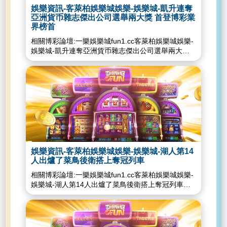
門賭場牌照將到期中國修法、加強監管博弈事業近來
51（5）（B）條例下被扣查14日﹐即今日開始直到
已經被置於顯微鏡下時，再加多一個監管元素並不會
娛樂資訊-客萊柏娛樂城娛樂-娛樂城-凱升連奪
各澳門賭場高層一直等待政府公佈核定新牌照的規
10月5日為止。拿督艾迪也指出﹐古晉警方從今年6
帶來太大的變化。另外，接受某些存款可能會構成新
亞洲貨币雜志傑出公司選舉兩大獎 首登博彩業
則。其中將到期的6家業者中，包含著名永利渡假
月以來展開的突擊行動中﹐共查獲了19宗網賭呼叫中
的刑事犯罪，這可能會阻礙貴賓博彩行業的發展。除
界榜首
（WynnResortsLtd.）、美高梅國際酒店集團
心﹐一共口逮捕了114人﹐當中有81名男性及33名女
非您過去一兩年一直生活在山洞里，否則會早已意識
相關博彩論壇:一樂娛樂城fun1.cc客萊柏娛樂城娛樂-
（MGMResortsInternational）和拉斯韋加斯金沙集
性﹐外國籍嫌犯有69人﹐當中15宗案件的涉案者皆
到貴賓行業在澳門所佔的比重將會越來越小，並將持
娛樂城-凱升連奪亞洲貨币雜志傑出公司選舉兩大獎
團（LasVegasSandsCorp.）。9月15日官員們展開
已被成功提控﹐其餘4名目前尚在調查階
續下降。中國政府打擊跨境資本流動，博彩中介公司
首登博彩業界榜首客萊柏娛樂城娛樂城-FB粉絲專頁-
為期45天的公開諮詢，澳門經濟財政司司長李偉農強
段。-1766.ws情色裸聊其他人都在看:【1766.ws】一
已迅速轉型為營運商並著眼於亞洲其他市場。這種情
影片*/--立即真錢遊戲--/*影片教學-手機:免費領取-首
調，中國政府將推動多元博弈業，穩定觀光發展為目
起聊聊高端老司機!全新上線囉!【1766.ws】註冊儲
況月已經持續多年。當我2000年初到澳門時，貴賓
存1,000送1,000--太陽城集團附屬凱升控股昨天(23
標。他指出，澳門特區政府於2001年制定《娛樂場
值完整教學老司機!”台灣博彩玩家交流專區●現金版跟
博彩在博彩總收入所佔據的比例為80%，而現在則將
日)宣布，集團爲首家公司之一於《亞洲貨幣》雜志
幸運博彩經營法律制度》，經過20年的發展，博彩業
信用版很多要怎麼選擇才好?●為什麼賭場對百家樂又
為35%左右，而且可能會進一步下降。這是長期以來
主辦的2021年亞洲傑出公司選舉中連中兩元，首獲
迅速成長，成為澳門的支柱。但是其社會環境、經濟
愛又怕？●為什麼賭場對百家樂又愛又怕？●如何選擇
的行業趨勢，博企在很久以前就將這種變化納入了他
香港娛樂場及博彩業界最傑出公司獎及香港最傑出
及博彩業規模等，均發生很大變化，決定對現行法律
優質線上娛樂城?通博娛樂城HOYA娛樂城眾發娛樂
們的計劃中。-1766.ws情色裸聊其他人都在看:
小/中型公司獎。集團指，過往一向由其他傳統企業
制度作全面檢討及完善。本次修法重點在於強化博弈
城贏家娛樂城客萊柏娛樂城娛樂城金合發娛樂城博馬
【1766.ws】一起聊聊高端老司機!全新上線囉!
佔據博彩業界榜首，今次獲獎證明集團在綜合度假村
業的社會責任，推動非博彩元素的項目（如重大國際
娛樂城九州娛樂城THA-九州娛樂LEO-九州娛樂i88娛
【1766.ws】註冊儲值完整教學老司機!”台灣博彩玩
前期營運能力、管理戰略、對股東價值的承諾、投資
活動），促進旅遊業和經濟，此外亦加強政府對該行
樂城通博娛樂城娛樂城-AV影城現金版娛樂城出款娛
家交流專區●現金版跟信用版很多要怎麼選擇才好?●
者溝通及企業社會責任各範疇的努力在投資界廣受好
業的監督，明確刑事責任及行政處罰制度等。此次修
樂城 相關品牌介紹:參閱《你不可不知的娛樂城的專
娛樂資訊-客萊柏娛樂城娛樂-娛樂城-湖人第14
為什麼賭場對百家樂又愛又怕？●為什麼賭場對百家
評。凱升副主席盧衍溢表示，被《亞洲貨幣》評爲娛
法諮詢中，提出9項重點，包括：經營娛樂場幸運博
業名詞》，拉近你與娛樂城的距離！雪梨X 簡丹 客萊
人出爐了菜鳥後衛搭上奪冠列車
樂又愛又怕？●如何選擇優質線上娛樂城?通博娛樂城
樂場及博彩業界的榜首，當中投資者的每一票都是對
彩的批給數量；批給期限；增加對承批公司監管的法
柏娛樂城娛樂城...
HOYA娛樂城眾發娛樂城贏家娛樂城客萊柏娛樂城娛
相關博彩論壇:一樂娛樂城fun1.cc客萊柏娛樂城娛樂-
集團信任的一票。現證明集團在亞洲，包括在俄羅斯
定要求；僱員保障；強化對承批公司、博彩中介人及
樂城金合發娛樂城博馬娛樂城九州娛樂城THA-九州
娛樂城-湖人第14人出爐了菜鳥後衛搭上奪冠列車客
及未來可能在菲律賓經營綜合度假村以尋求增長的策
合作人的審查機制；引入政府代表；推動非博彩元素
娛樂LEO-九州娛樂i88娛樂城通博娛樂城娛樂城-AV
萊柏娛樂城娛樂城-FB粉絲專頁-影片*/--立即真錢遊
略，正朝著正確方向發展，「濱海邊疆區綜合娛樂區
的項目；社會責任；明確刑事責任及行政處罰制度
影城現金版娛樂城出款娛樂城 相關品牌介紹:參閱
戲--/*影片教學-手機:免費領取-首存1,000送1,000--湖
及馬尼拉娛樂城的博彩業正蓬勃發展，將成爲亞洲娛
等。該諮詢報告中強調，澳門賭場牌照發放，應著重
《你不可不知的娛樂城的專業名詞》，拉近你與娛樂
人上季挑戰衛冕失利，今夏大肆補強，展現爭冠決
樂樞紐；再加上凱昇在太陽城的支持下，將具備獨特
在質量而非「數量」。《華爾街日報》報導稱，這項
城的距離！雪梨X 簡丹 客萊柏娛樂城娛樂城...
心，而今《TheAthletic》記者查拉尼亞
的競爭優勢，爲股東帶來長遠的回報。」約1,071名
指導政令對業者而言，代表著巨大的不確定性，最糟