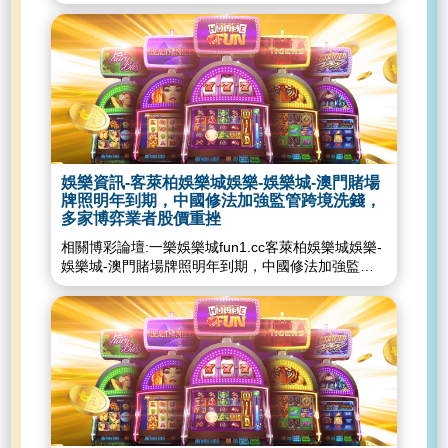
外籍“菜農”客萊柏娛樂城娛樂城-FB粉絲專頁-影片*/--
是積極的。一些評論人士一直在猜測，一個或多個美
又愛又怕？●為什麼賭場對百家樂又愛又怕？●如何選
立即真錢遊戲--/*影片教學-手機:免費領取-首存1,000
國營運商或完全失去賭牌，無疑這更有點像是陰謀
擇優質線上娛樂城?通博娛樂城HOYA娛樂城眾發娛
送1,000--馬來西亞古晉警方昨在本市一棟公寓的破
論。當然僅增加本地所有權是更好的選擇嗎？「本
樂城贏家娛樂城客萊柏娛樂城娛樂城金合發娛樂城博
獲2間網賭呼叫中心﹐共逮捕了24名外國籍的男女接
地」是指什麼意思？有哪些本地公司有能力收購這些
馬娛樂城九州娛樂城THA-九州娛樂LEO-九州娛樂i88
線員。砂州警方總監拿督艾迪今午主持的新聞發布會
價值數十億美元的公司中的大量股份？增加本地持股
娛樂城通博娛樂城娛樂城-AV影城現金版娛樂城出款
證實﹐古晉省警察總部昨日聯合3哩鹽材港警局及砂
權會否促使澳門政府加大對博企支持力度，因著澳門
娛樂城 相關品牌介紹:參閱《你不可不知的娛樂城的
督警局行動﹐前往位於拿督達威斯里路（3哩半路
市民施壓的結果？這些都並非壞事！另一個提議是向
專業名詞》，拉近你與娛樂城的距離！雪梨X 簡丹 客
段）一棟公寓展開突擊行動﹐結果在該公寓的2個單
股東分配利潤需經政府預先批准，類似於公共事務。
萊柏娛樂城娛樂城...
位查獲2間網賭呼叫中心。共有多達24名外國籍男女
然而在我看來，澳門的六大博企早已近乎公共事務。
接線員被捕﹐當中包括17男7女﹐他們的年齡介於20
政府讓他們做什麼，他們就做什麼。在疫情期間他們
娛樂資訊-客萊柏娛樂城娛樂-娛樂城-澳門賭場
歲至47歲之間。經警方調查證實﹐這批網賭呼叫中心
一直向未必需要的員工支付薪金，因為這是政府的要
牌照明年到期，中國修法加強監管跨境洗錢，
接線員在此工作大約2個月﹐每月薪金1500令吉﹐並
求。當內地發生自然災害時，每個博企逐一捐款支
多家博弈業者股價重挫
且犯罪集團還會根據呼叫中心的收入百分比來給予紅
持，等等，毫無疑問他們都這麼做了。政府將博企的
相關博彩論壇:一樂娛樂城fun1.cc客萊柏娛樂城娛樂-
利獎勵。 這些落網接線員全部是受僱於網賭中心的
現金流視為來自中國人民的東西，他們希望確保博企
娛樂城-澳門賭場牌照明年到期，中國修法加強監管
營運商﹐主要工作是負責打電話聯絡顧客﹐以此作為
在分配給所有者之前先能回饋社會。坦率而言，這類
跨境洗錢，多家博弈業者股價重挫客萊柏娛樂城娛樂
促銷網絡賭博的方式之一﹐除了電話之外﹐他們也會
企業社會舉措早已實施多年，並將繼續下去，所以，
城-FB粉絲專頁-影片*/--立即真錢遊戲--/*影片教學-手
通過手機應用程序及社交網站（如WHATSAPP﹑
這些真的毫無新意。此外，政府提議在每個博企處設
機:免費領取-首存1,000送1,000--澳門作為亞太著名
TELEGRAM﹑微信﹑SKYPE和臉書）進行促銷。警
立一個政府代表，對經營活動提供更為密切的監督。
的觀光博弈勝地，最近恐面臨一系列監管挑戰。由於
方初步調查現實﹐這2間呼叫中心屬24小時運作﹐設
但這個人是否會在董事會任職、在賭場巡視或者僅僅
澳門6家賭場牌照將在明（2022）年6月到期，澳門
立逾2個月﹐每日營收大約2500令吉﹐警方在行動
充當專門的聯絡人（或以上皆非）尚未可知。這會改
政府對業界展開「公開諮詢」，作為核定依據，強調
中，共起獲14部電腦屏幕﹑14台電腦主機﹑17部手
變博企的行為方式嗎？我認為不是。我們已經有了監
日後將引入政府代表，推動非博彩元素的項目，因為
機﹑路由器﹑調製器及各種網絡設備。警方現根據
管機構，澳門博彩監察協調局。近幾個月來這個部門
近來中國對各產業監管加劇，外界憂心當局為了打擊
1953年住家公開賭博法令第4（1）（g）條文來調查
一直增加員工數量，意味著將有更多的監管舉動，因
因博弈衍生之非法金融活動，殃及澳門博弈經濟。澳
本案﹐落網的外籍嫌犯﹐也將在1959/63年移民法令
而此種額外的監管並不令人意外。但重點是——當你