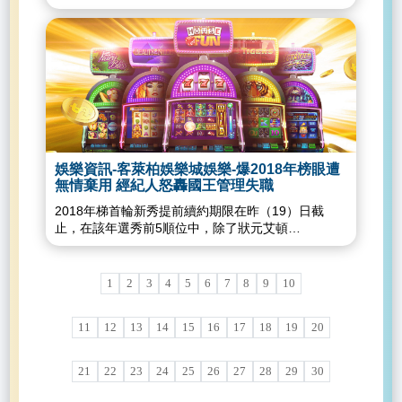
此事，他說明自己決定退休的關鍵時間點。松坂大輔
正確的選擇，那團隊會盡全力去幫助他，盡可能幫他
唬他，不知為何射中王崇男；陳國泰否認殺人，指跟
機!全新上線囉!【1766.ws】註冊儲值完整教學老司
在去年重返生涯的起點西武獅隊，但近兩年時間都沒
將事情最輕鬆化。26歲的艾克森上季在騎士僅出賽6
王崇男是好友，到場幫忙講和。謝台生否認殺人未
機!”台灣博彩玩家交流專區●現金版跟信用版很多要怎
有任何出賽，原因是他右手臂麻木的感覺沒有消失。
場，平均上場19.3分鐘，得到3.7分、2.8籃板、2.2
遂，指有用槍托打黃建仁、陳晨木，但從頭到尾沒開
麼選擇才好?●為什麼賭場對百家樂又愛又怕？●為什
他說：「去年年初我的右手臂麻木地很厲害，由於疫
助攻，而後在「大鬍子」哈登（JamesHarden）的
槍，僅持槍比畫而已；李福祥也否認殺人未遂，指他
麼賭場對百家樂又愛又怕？●如何選擇優質線上娛樂
情影響我無法按照自己意願練習和接受治療，症狀變
交易案中被送去火箭，不過沒有上場成績，今夏熱身
們要談判，王崇男說他是股東，叫他要去才去，不知
城?通博娛樂城HOYA娛樂城眾發娛樂城贏家娛樂城
得更嚴重，因此我不得不動手術。」松坂在去年7月
賽他倒是參加了3場，場均2.3分、2.0籃板、2.7助
道王、謝有拿槍。-1766.ws情色裸聊其他人都在看:
客萊柏娛樂城娛樂城金合發娛樂城博馬娛樂城九州娛
接受脊椎內視鏡手術，但是症狀仍然沒有改善，「今
攻，不過最終被火箭放棄。相關博彩論壇:一樂娛樂
【1766.ws】一起聊聊高端老司機!全新上線囉!
樂城THA-九州娛樂LEO-九州娛樂i88娛樂城通博娛樂
年4月投球時，球很突然落到右打打者的頭上。」
城fun1.cc-客萊柏娛樂城娛樂城-FB粉絲專頁-影片*/--
【1766.ws】註冊儲值完整教學老司機!”台灣博彩玩
城娛樂城-AV影城現金版娛樂城出款娛樂城 相關品牌
「我變得害怕丟球，過去我沒有過這樣的經驗，我非
立即真錢遊戲--/*影片教學-手機:免費領取-首存1,000
家交流專區●現金版跟信用版很多要怎麼選擇才好?●
介紹:參閱《你不可不知的娛樂城的專業名詞》，拉
常驚訝。」隨後他要求二軍監督松井稼頭央給他一些
送1,000--123-1766.ws情色裸聊其他人都在看:
為什麼賭場對百家樂又愛又怕？●為什麼賭場對百家
近你與娛樂城的距離！雪梨X 簡丹 客萊柏娛樂城娛樂
娛樂資訊-客萊柏娛樂城娛樂-爆2018年榜眼遭
時間，只是隨著時間過去，他的右手麻木還是沒有好
【1766.ws】一起聊聊高端老司機!全新上線囉!
樂又愛又怕？●如何選擇優質線上娛樂城?通博娛樂城
城...
無情棄用 經紀人怒轟國王管理失職
轉，「我告訴自己，不能再丟下去了。」今天會上，
【1766.ws】註冊儲值完整教學老司機!”台灣博彩玩
HOYA娛樂城眾發娛樂城贏家娛樂城客萊柏娛樂城娛
2018年梯首輪新秀提前續約期限在昨（19）日截
松坂大輔被問到決定退休時家人的反應，他沉默了十
家交流專區●現金版跟信用版很多要怎麼選擇才好?●
樂城金合發娛樂城博馬娛樂城九州娛樂城THA-九州
止，在該年選秀前5順位中，除了狀元艾頓
幾秒，接著忍不住落淚說：「這就是我不想舉行記者
為什麼賭場對百家樂又愛又怕？●為什麼賭場對百家
娛樂LEO-九州娛樂i88娛樂城通博娛樂城娛樂城-AV
（DeandreAyton）沒能與跟太陽續約外，國王榜眼
會的原因。」他說，決定退休時給遠在美國的妻子打
樂又愛又怕？●如何選擇優質線上娛樂城?通博娛樂城
影城現金版娛樂城出款娛樂城 相關品牌介紹:參閱
巴格利（MarvinBagleyIII）也沒能和母隊達成協議，
電話，「兒子也在旁邊，對著我說：『這麼長時間，
HOYA娛樂城眾發娛樂城贏家娛樂城客萊柏娛樂城娛
《你不可不知的娛樂城的專業名詞》，拉近你與娛樂
然而今巴格利的經紀公司卻在推特上爆料他遭球隊棄
真的辛苦你了』，而我也說，『一直支持著我，很謝
樂城金合發娛樂城博馬娛樂城九州娛樂城THA-九州
1
2
3
4
5
6
7
8
9
10
城的距離！雪梨X 簡丹 客萊柏娛樂城娛樂城...
用，痛批國王隊管理層失職。知名運動經紀公司
謝』」。他說，家人長久以來也承受了很多困難，表
娛樂LEO-九州娛樂i88娛樂城通博娛樂城娛樂城-AV
《ExcelSportsManagement》王牌經紀人施瓦茲
達對家人的感謝。西武傳奇名投松坂大輔用23年的球
影城現金版娛樂城出款娛樂城 相關品牌介紹:參閱
11
12
13
14
15
16
17
18
19
20
（JeffSchwartz）今透過推特發文爆料，「沙加緬度
員生涯寫下不少傳奇，在引退賽結束後，松坂大輔繞
《你不可不知的娛樂城的專業名詞》，拉近你與娛樂
已經通知巴格利他不會在開幕戰的輪換陣容中，這太
場感謝現場9523名球迷的支持，並再度踏上投手丘
城的距離！雪梨X 簡丹 客萊柏娛樂城娛樂城...
令人困惑了吧，顯然，他們對於巴格利的未來沒有任
與他熟悉的戰場淚別，松坂最後在滿場球迷和球員的
21
22
23
24
25
26
27
28
29
30
何規劃，然而去年國王又錯過可能完成的潛在交易
鼓掌聲中離開球場，屬於「平成怪物」的時代終將落
案，但留下巴格利之後卻又不讓他上場，這根本太矛
幕。松坂大輔賽後繞場與球迷告別，感謝他們多年來