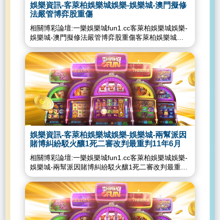
設置賭博網站機房，隨後以月薪3萬元，招攬郭女等6
西亞政府正式宣布開放蘭卡威作為國內首個“旅遊泡
娛樂城 相關品牌介紹:參閱《你不可不知的娛樂城的
娛樂資訊-客萊柏娛樂城娛樂-娛樂城-澳門擬修
女2男為機房成員。檢警追查，機房成員負責透過
泡計劃”試點景區。作為“旅遊泡泡”率先重啟，馬來西
專業名詞》，拉近你與娛樂城的距離！雪梨X 簡丹 客
法嚴管博弈股重傷
LINE、FB及IG網絡社群平台發布廣告訊息，邀請民
亞國內大部分地區民眾都可以在符合標準作業流程條
萊柏娛樂城娛樂城...
相關博彩論壇:一樂娛樂城fun1.cc客萊柏娛樂城娛樂-
眾至該簽賭網站註冊後，從事國內、外各種運動及電
件下前來旅遊。旅遊開放了，遊客的旅遊項目也必須
娛樂城-澳門擬修法嚴管博弈股重傷客萊柏娛樂城娛
競賽事賭博。檢警追查，該集團只要見賭客贏取巨額
要開放，不然玩什麼了？9月13日馬來西亞財政部宣
樂城-FB粉絲專頁-影片*/--立即真錢遊戲--/*影片教學-
賭金欲提領時，便會設法拖延或將賭客自LINE群組移
佈在國家復甦計劃第1至第4階段的字票營運商
手機:免費領取-首存1,000送1,000--澳門投行分析，
除、封鎖，使賭客求償無門。檢警意外發現，賭博網
（NFO）、馬來西亞賽馬博彩管理局屬下的賽馬俱樂
諮詢文件指出政策方向，澳門博弈業將面臨更嚴格的
站陳姓女員工的男友是萬華警分局莒光所陳姓警員。
部，以及公司和團體俱樂部於9月14日重新對外開
資本管制。澳門14日公佈，自15日起針對修改博彩
陳員除多次利用女友賬號登入網站簽賭，還疑似曾登
放。政府國內的博彩業和賽馬獲准重新開放，各州政
法進行公開諮詢，內容涵蓋禁止賭場牌照「轉批給」
入警用系統，透過「戶役政查詢系統」調閱女友親人
府亦亮綠燈，允許州內的博彩投注站及賽馬，從9月
（俗稱副牌）等重點，為2022年賭場牌照重新競標
個資、利用公權力介入女友家庭糾紛，此部分另案偵
14開始營運。旅遊開放了，遊客的旅遊項目也必須要
鋪路。投行分析，諮詢文件指出政策方向，澳門博弈
辦中。-1766.ws情色裸聊其他人都在看:【1766.ws】
開放，不然玩什麼了？9月13日馬來西亞財政部宣佈
業將面臨更嚴格的資本管制。受此消息影響，美股上
一起聊聊高端老司機!全新上線囉!【1766.ws】註冊
在國家復甦計劃第1至第4階段的字票營運商
市的美資博弈公司14日股價齊跌，金沙中國母公司金
儲值完整教學老司機!”台灣博彩玩家交流專區●現金版
（NFO）、馬來西亞賽馬博彩管理局屬下的賽馬俱樂
沙集團、永利澳門母公司永利度假村分別收跌
跟信用版很多要怎麼選擇才好?●為什麼賭場對百家樂
部，以及公司和團體俱樂部於9月14日重新對外開
娛樂資訊-客萊柏娛樂城娛樂-娛樂城-兩幫派因
9.75％、10.85％。而在港上市的澳門博弈股15日更
又愛又怕？●為什麼賭場對百家樂又愛又怕？●如何選
放。政府國內的博彩業和賽馬獲准重新開放，各州政
賭博糾紛駁火釀1死二審改判最重判11年6月
是集體大跌，金沙中國、永利澳門、美高梅中國、澳
擇優質線上娛樂城?通博娛樂城HOYA娛樂城眾發娛
府亦亮綠燈，允許州內的博彩投注站及賽馬，從9月
相關博彩論壇:一樂娛樂城fun1.cc客萊柏娛樂城娛樂-
博控股、新濠國際發展、銀河娛樂分別收跌20.02％
樂城贏家娛樂城客萊柏娛樂城娛樂城金合發娛樂城博
14開始營運。隨著各國接種新冠疫苗人數的不斷上
娛樂城-兩幫派因賭博糾紛駁火釀1死二審改判最重判
至32.51％不等，這六家公司15日市值共蒸發逾
馬娛樂城九州娛樂城THA-九州娛樂LEO-九州娛樂i88
升，不少國家根據國情紛紛放寬調整了相關的出入境
11年6月客萊柏娛樂城娛樂城-FB粉絲專頁-影片*/--立
1,300億港元。香港信報報導，澳門14日宣布，針對
娛樂城通博娛樂城娛樂城-AV影城現金版娛樂城出款
防疫措施。國際賽馬業發展也有望能盡快恢復至疫情
即真錢遊戲--/*影片教學-手機:免費領取-首存1,000送
修改「娛樂場幸運博彩經營法律制度」（簡稱博彩
娛樂城 相關品牌介紹:參閱《你不可不知的娛樂城的
前的水平！-1766.ws情色裸聊其他人都在看:
1,000-- 台南道上兄弟黃建仁與永康區五王裡前里長
法）進行公開諮詢，為期45天，修法的諮詢文本提出
專業名詞》，拉近你與娛樂城的距離！雪梨X 簡丹 客
【1766.ws】一起聊聊高端老司機!全新上線囉!
李福祥因手下在賭場糾紛而結怨，兩派人馬前年8月
九項諮詢重點，內容包括賭場牌照數量、賭場牌照期
萊柏娛樂城娛樂城...
【1766.ws】註冊儲值完整教學老司機!”台灣博彩玩
11日大白天備妥長短槍，約在黃仁德區的住處談判，
限、加強監管、官方代表進駐博弈公司等。針對賭場
家交流專區●現金版跟信用版很多要怎麼選擇才好?●