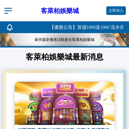
客萊柏娛樂城
立即加入
【優惠公告】首儲1000送1000 流水倍率20
最夯最新優惠活動盡在客萊柏娛樂城
客萊柏娛樂城最新消息