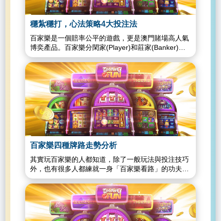
2、不要坐在梁下。3、靠近冰箱，吃雪糕會贏。4、
勝法：根據本人的經驗,即是運氣,表示無法控制，但
佩戴金銀首飾。5、“西風”、“白板”、“么雞”會是最後
是偏財、橫財就有點邪門存在,以下作法供同好參
一個出。6、隨身佩戴指甲鉗。7、戴上手錶，不要坐
考，也是我的經驗。一、自己氣旺時不要隨便移動座
穩紮穩打，心法策略4大投注法
在木椅上。8、最佳時間是下午3點到7點之間。9、
位，並且心要定，不要想其它雜事。氣差時，實在一
百家樂是一個賠率公平的遊戲，更是澳門賭場高人氣
坐西向東。三、陽曆5月5日-8月7日出生的人1、坐北
點辦法也沒有，但是仍有一些不是辦法的辦法。在還
博奕產品。百家樂分閑家(Player)和莊家(Banker)，
朝南。2、身穿藍、灰、黑三色戰衣。3、水不離手。
沒打骰子之前，每人面前的牌各過一疊，即兩張過到
本遊戲採用6副牌至12副牌（每副牌52張）來進行，
4、一天中最好的時間是晚上9點到凌晨3點。5、不
下一家，如此拿牌時，就有大變化。 怎樣才能增加**
遊戲牌張合計312~624。玩家可下注選擇莊家或閒
要帶手機和打火機。6、“北”和“發”最後打。7、靠門
的機會呢? 二、聽牌的時後呢！儘量不要聽對對的。
家，牌面點數相加個位數接進9為勝利方，牌面點數
而坐，門是迎客萊柏娛樂城的。8、不要背對著電
因為呢!你想想嘛!聽對對的，那你要聽的牌自己已經
最大為9點最小0點。雙方至少會發兩張牌，第一及第
視。四、陽曆8月8日-11月7日出生的人1、不要坐在
拿了四張了!如果你運氣好你要**的牌都沒被拿到or被
三張牌發給閑家，第二及第四張牌則發給莊家視情況
角落裡：尖刀入骨，生活艱難。2、不要坐在廁所門
吃到or被碰到，那你充其量最多有四張牌可以**囉! 那
補牌，補牌規則必須完全遵照賭場規定。如果莊閒只
前：地方很臭，錢財外洩。3，穿綠色或花紋的衣
如果你連續的牌,譬如五萬,六萬,那你可以聽四,七萬，
發兩張牌比點，開莊閒機率顯然是50：50，連算都
服。4，坐東向西。5、背靠木櫃，坐在木椅上。6、
如果你運氣好，沒被拿到or被吃到or被碰到，那你最
不用算。但百家樂中莊閒勝出機率不同的關鍵，就在
坐在植物旁邊。7、“東”、“風”最後打。8、綠色麻將
多可以有八隻牌可以**，也就是可以比聽對對的**機
他的補牌規則。閒只在0-5補牌，莊只在0-6補牌，而
更利於運氣。9、多吃水果不要吃雪糕。搓麻將的三
會多出一倍。若牌型做的更好，就可以聽三洞以上，
且莊6點只能在閒加到6或7時補牌。在百家樂中對勝
大禁忌，玩家千萬不要犯!麻將禁忌一：背靠著馬桶
譬如有二,三,四,五,六萬，那就可以聽一,四,七萬，那
百家樂四種牌路走勢分析
出結果影響較大的是4的周圍號，以簡單的加減計算
坐肯定很辛苦往往在自己家打麻將比較好，因為自己
機會就更多了。三、碰牌的奧妙：不能隨便亂碰：初
其實玩百家樂的人都知道，除了一般玩法與投注技巧
牌值，如下紀錄出過的牌：A為+12為+13為+24為
熟悉環境，萬一朋友家旺，老闆自然會贏很多錢，也
學者往往喜歡在手中留住對子，則時一見機會就愛亂
外，也有很多人都練就一身「百家樂看路」的功夫。
+35為-26為-27為-28為-19與0不管當桌上牌值越大
就是說你肯定會輸。不要選擇背靠馬桶、門或電視的
碰。甚至有人連麻將頭也碰掉，造成久久不能湊對，
所謂的看路，意思就是玩家在進入百家樂遊戲後，首
時代表小牌出的越多，對莊越有利，相反負值越大時
座位，因為前兩者會直接被煞氣衝撞，造成你的損
失了將頭，平白地丟失了許多食和的機會。當然，手
先要先觀察前面幾局的牌路，之後就可以快速預測後
則是對閒越有利。 ※百家樂遊戲歷史記錄表什麼是
失；而電視也會被噪音干擾，容易損失錢財。最好的
牌對多，對裡又有番的，並不反對一碰。如果是無番
面的走勢如何，而決定自己要使用什麼打法哦。以下
「看路」？一般的百家樂遊戲會像上圖一樣紀錄各局
座位是背靠牆坐，也就是背靠著牆，或者背靠陽臺，
的對子、而且對自己牌勢不利的情況下，硬是碰上一
是小編將百家樂資深玩家整理出來的4種牌路走勢技
的歷史勝率，看路意思是透過歷史紀錄推測出未來可
視野理想。另外，座位正對著大門、房門或客廳等，
碰，反倒造成了小和牌或不和牌的局面，實屬笨拙之
巧介紹給你們~關於百家樂的投注藝術-觀察牌路觀察
能開出的莊、閒，並有所謂的大眼仔、小路、珠盤路
開闊溫馨，自然有助於財運。打麻將的禁忌二：打風
舉。現在，不防讓我們分別來看一看：（1）有關客