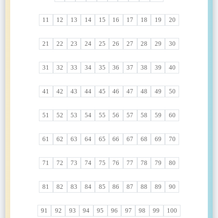
越快抓到的幾率比較低，所以我們可以先觀察魚的速
質疑的部分，所以遊戲的公平性讓人比較不放心，但
逆勢的牌流就馬上轉為順勢的了。但百家樂的偶然性
度，要是對付那種速度快的魚，要打魚會去的位置，
若只是想要一個打發時間的活動，神來也麻將是個相
每每多過必然性，牌流是無時無刻不在變動著的。當
11
12
13
14
15
16
17
18
19
20
而不是一味的打它當時所在位置。二、能跑的魚就讓
當不錯的選擇。明星三缺一明星三缺一可以說是線上
我們‘見’到正向牌流對我們不利時，就轉打負向，但
它跑要是碰到那種打了半天還不死快跑掉的魚就讓他
真人麻將的老字號品牌，強力的電視廣告放送，建立
有時可惡的牌流也好像‘見’到我們改打了負向，就反
跑，追著它打會浪費金幣跟時間，最好是趕緊換一個
起不可小覷的品牌聲量，將眾位電視明星置入遊戲角
過來和我們對著乾，立即轉為正向，令我撲了一個
21
22
23
24
25
26
27
28
29
30
目標接著打。三、避開大群魚，把握魚潮一般很多玩
色，讓明星三缺一的特色可說是相當鮮明，但如果是
空，無所適從。所以，我的作戰策略是：如果發覺反
家看到大群魚出現都很心急著想要快速攻擊來賺取更
想利用明星三缺一麻將賺錢的玩家可能需要仔細的評
買也不能將問題解決，就要立刻暫停，待從新找到另
多金幣，但是大群魚出現跟捕捉的幾率有點小，所以
31
32
33
34
35
36
37
38
39
40
估了，其出金的流程上較為繁瑣，需要額外透過第三
一個切入點時才繼續作戰。引用一句前人的雋語‘世上
小編建議不要浪費子彈，等到魚潮的出現在攻擊也不
方兌換現金，可能會讓玩家顯得較不便利，但整體的
無難事，只怕有心人’，努力吧，各位同好，勝利必會
遲。四、舍遠求近，積少成多我發現挺多玩家喜歡打
遊戲過程體驗等還是相當不错，所以是線上真人麻將
掌握在我們的手裡的。...
41
42
43
44
45
46
47
48
49
50
遠的大魚，遠的大魚有時候不好抓到，所以我覺得有
推薦的第二名。宅神爺麻將宅神爺是一款同時擁有線
時候可以不用一直執著一定要打遠的大魚，實在打不
上麻將、骰寶、撲克遊戲、拉霸等數十款博弈遊戲的
到的話可以考慮近點的小魚，遠的大魚可以試著打幾
娛樂平台，是所有線上麻將平台中，唯一擁有國際認
51
52
53
54
55
56
57
58
59
60
次就好了。五、炮彈的邊緣很多人喜歡用炮彈去擊中
證的娛樂城，所以也保證宅神爺麻將的公平與公正
BOSS或者大魚，這樣打其實效果不是很好，炮彈的
性，遊戲的出入金方式同樣需要透過第三方兌換的方
61
62
63
64
65
66
67
68
69
70
邊緣被很多小夥伴們忽視了，很多大魚其實都是靠著
式，但若單純觀察宅神爺麻將的遊戲系統，對於玩家
炮彈散開時邊緣的部分打死的。六、更好的賺取魚幣
確實有不錯的遊戲體驗。...
在闖關模式，我們可以使用定屏、狂暴急速等小技巧
71
72
73
74
75
76
77
78
79
80
更好的賺取魚幣，小魚不需要浪費這些技能哦，在大
三元大BOSS大魚多的情況下使用更好哦。 相關博彩
81
82
83
84
85
86
87
88
89
90
論壇:一樂娛樂城fun1.cc-客萊柏娛樂城娛樂城-FB粉
絲專頁-影片*/--立即真錢遊戲--/*影片教學-手機:免費
領取-首存1,000送1,000--123-1766.ws情色裸聊其他
91
92
93
94
95
96
97
98
99
100
人都在看:【1766.ws】一起聊聊高端老司機!全新上