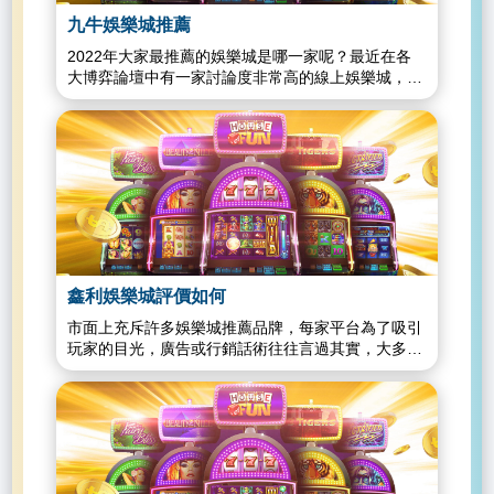
律，比如連開莊就是下莊，如過是莊、閒、莊、閒，
專業賽事直播，讓玩家第一時間掌握體育賽事動態，
娛樂城上一夜致富。當然這也不是不可能的事，只是
式或(2)跳式或(3)反式去攻略餘下牌局。結合前面各
的。賭徒們又那裡有豁免被抽水的權利？就算你怕買
那下一個就是莊。百家樂技巧二、明燈法：簡單來說
九牛娛樂城推薦
舉凡棒球、足球、籃球都能及時收到最新消息。如果
贏大獎的機率相對低；既然可能性不大，不如把耐心
列，首選仍為連式(只小勢破列1次，大勢不變)。11
莊要抽水，那就買閒吧！但買閒也是被賭場無形或間
就是誰是（明燈）就跟他下一樣的，相反的如果他是
2022年大家最推薦的娛樂城是哪一家呢？最近在各
是外國的體育賽事，聽不懂怎麼辦？這裡有貼心的線
和毅力放在其他事情上，而不是執著在會不會在線上
列，第1口中。12列，第1口負，因為連式，該追P，
接抽水的，而且抽的要比買莊的還要多。所以如果要
（冥燈）就跟他反著下。百家樂技巧三、算牌法：這
大博弈論壇中有一家討論度非常高的線上娛樂城，叫
上即時翻譯，讓玩家無需擔心語言問題，這是其他娛
娛樂城中大獎贏大錢。如果玩家對電競遊戲深感興
小心的可停注觀察，寧負1注；若追連式，買P，開
有效地避免被抽水，唯一的辦法就只有不賭。根據大
是目前最正確的打法，是用科學的方式來依據歷史紀
做「九牛娛樂城」。這家娛樂城在安全性、遊戲體
樂城望塵莫及的地方。另一方面，金大發的知識家系
趣，想開始投入通博娛樂城的電競博彩，最簡單的方
3，追回。13-14列，第1口中。15-20列，追連式，
數原理，每一萬鋪百家樂，大約開出5068個莊，
錄計算贏率，由於在百家樂線上的抽水高、切牌厚、
驗、出金機制、客服效率等方面都得到網友的極高評
統收錄了海內外最新的博弈相關文章，讓玩家可以在
法就是先研究某個你喜歡的遊戲，然後在下注幾個遊
第1口負時，因為盲門為4，所以追3，即連式，第2
4932個閒，以200元做基碼算：鋪鋪買閒，要輸：
很少算到好牌。百家樂技巧四、注碼法：這是打纜
價；九牛娛樂城因此累積了數十萬的會員，可說是今
知識家裡面找到最實用的資訊。有些娛樂城僅提供遊
戲。重點是玩家必須去了解電競遊戲的背景和玩家，
口補中。至於纜法，各人賭者本色不同，各施各法，
(4932–5068)X200=-27,200元136個基碼鋪鋪買莊，
法，以簡單來說就是輸了就加注追輸或贏了就是加注
年最熱門的娛樂城。大家都知道，如果有在博弈合法
戲或優惠活動的最新消息，缺乏宏觀的視野及格局，
從你最熟悉的遊戲開始，在對每場比賽的目標和賭注
非本文討論重點，恕不討論。總結而言以連跳三珠的
要輸：(5068X95%–4932)X200=-23,480元117.4個
追贏，比如輸一後下二，輸二後下四。纜法是五花八
化的國家申請到博弈營業執照，基本上都算是安全的
但透過知識家資料庫可協助玩家更了解博弈戲的精隨
有大致的了解之後，接下來就開心地在通博娛樂城開
概念，全局以連式為主，破1列，是上局。以正反三
基碼凡玩百家樂的人，都會受這大數原理的制約，抽
門的，有直纜、樓梯纜、漸退纜、平注纜...等等的。
娛樂城。換句話說，在許多國家博弈特區擁有營業權
及樂趣，這是金大發最引以為傲的地方。許多玩家在
始投注電競博彩吧！...
珠的概念，全局又正又反，不能賭，是下局。以盲門
了那麼多的水，豈不是會輸得好慘嗎？未必！玩百家
有興趣的當然可以自己去深入瞭解。...
的九牛娛樂城，可以讓玩家玩得開心又安心。這家娛
娛樂城玩了一段時間後，想要把錢提領出來的時候，
三珠的概念，全局前半的盲門是4，全局仍是4，盲門
樂的人有的是智慧，他們會從小數原理方面著手，盡
樂城可以在近兩年快速崛起，靠的就是優異的軟硬體
經常會遇到各種刁難。不過，在金大發娛樂城玩遊戲
明顯，但切入點不多，是中局。若純以盲門三珠攻
量速戰速決，見好即收，見壞即停的策略，賭場老鼠
實力，以及訓練有素的客服團隊。由於九牛娛樂城在
是絕對不會發生這種事的。這裡有專業的客服系統，
略，要參照的列數不能太少，所以可以攻略的列數不
就是憑這個策略賴以生存，足證這是賭徒們應該熟習
合法性問題與遊戲體驗上都無懈可擊，因此擄獲了一
會在玩家遇到問題時及時提供協助；24小時專人客服
多，而盲門常變，所以此法不流行。但以此模式標示
的方法。(4)我曾經用金鼎O法和‘百家樂贏錢的藝
鑫利娛樂城評價如何
群死忠粉絲的心。加上大部分線上娛樂城礙於有限的
和LINE小編都能幫助玩家解決任何遊戲上的問題，並
三珠，就能狠清楚看到正反、連跳的變化，盲門是最
術’作者黃貝先生所創的牌組指標法，及我老師陳季儒
市面上充斥許多娛樂城推薦品牌，每家平台為了吸引
開發能力，僅能提供網頁版本，但九牛娛樂城卻能提
順利出金。玩家最在意的出金和隱私問題，金大發也
好的提示。能在最短時間內為所遇的牌局選擇最佳的
先生常用的尾牌指標法三者作一個比較，結果在命中
玩家的目光，廣告或行銷話術往往言過其實，大多等
供玩家通過手機、電腦、平板等3C裝置，在任何時
很貼心地做了準備。為了玩家的權益，知識家文章裡
攻略法，這才是重點所在。有感盲門三珠的寫路方式
率方面，金鼎O法50.2%；牌組指標法49.61%；而尾
到玩家真的註冊與入金之後，才開始慢慢了解平台的
間任何地點，不受時間及空間的限制，隨時隨地暢玩
會定期更新各家娛樂城出金狀況，避免玩家找到詐騙
便利，故介紹於此。如果以三珠攻略百家樂，仍請記
牌指標法49.81%。這就是為甚麼我要選擇公開仙人
優劣，但這樣的時機點已經讓玩家陷入風險之中，所
娛樂城上的所有賭博遊戲。九牛娛樂城的體育賽事也
性質的娛樂城，最後得不償失。無論如何，要入門的
住重點：慎選牌局。不是所有牌局均可賭三珠的。如
指路方法，讓大家一起研究的原因。不過，仙人指路
以為了使讀者都能避免走冤枉路，我們秉著公平客觀
是遠近馳名的博弈遊戲之一。除了提供即時的賽事直
新手玩家，建議在遊玩之前上知識家惡補一下，這樣
開局4列為已括1，2，3，4四種格式，雖偏向反式三
雖然是一種好的莊閒法（投注法），但它是要配合一
的角度，帶領讀者更正確的了解各家娛樂城評價與概
播，讓喜好投注博彩賽事的玩家可以掌握第一手體育
才可以避免踩雷。...
珠，但經驗告訴小弟此多為亂局，可轉檯了。為牌勢
個好的注碼法才能相得益彰的。金鼎採用的‘系統投注
況，今天就要來介紹鑫利娛樂城。那，你聽過鑫利娛
資訊，不用擔心資訊不對稱而錯失贏錢時機之外，他
配以最適切的投式，不要一成不變。所以，能同時掌
法’，我們一般人叫它做樓梯纜，是一種輸谷贏縮的注
樂城嗎？鑫利娛樂城評價到底好不好呢？鑫利娛樂城
們還貼心地為不諳英文的玩家準備了即時翻譯。現在
握多種三珠投式為佳。隨時，尤其牌局發展至中局
碼法。在澳門的賭場或在公海的賭船，投注買莊的人