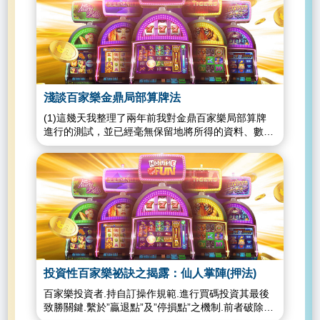
或6、6、8、9索形勢。這樣，一旦碰出6索刻子，而
式真的能贏錢嗎？老實說大部分的人都知道，百家樂
思，就由小編來為你們解析A方法這個百家樂打法
局先不要下注，只要先觀察，到了第三局再開始下
800、1600、3200、6400，直至贏了為止，這種作
上下家企圖供拆舍5、7索嵌搭來牽制牌局時，正好中
預測程式可以幫助進行莊閒的預測，但不要自認已為
呢，我們來說難易度應該是偏容易的一個玩法，輸一
注。當然這不表示第三局以後就穩跟你想像的走勢一
法能夠保證拿回之前輸的成本，還倒贏最開始的本
了逆用牽制圈套，為你調整好的3、4索或8、9索帶
靠程式能百分之百的全買中。畢竟準確的莊閒不是所
買二，輸二買四，萬一買中時，就可以直接贏一的循
樣，畢竟百家樂是一種機率遊戲，難免會有意外的情
金，香港人將這種策略稱為「直纜」。但缺點是，你
來了生機。...
有軟件可以預測的，所以很多時候百家樂預測程式都
環。B方法而這個百家樂打法會另外說是因為對於AC
況出現。但是既然有人分析出這樣的走勢，代表也有
的本金必須夠厚，還有賭場沒有相關的限制。因為有
是做為參考使用，還是要靠自己的經驗進行百家樂預
方法來說，B方法是最為實際的，不是為了只想多贏
一定的參考價值。牌路技巧3:交替不斷接下來要介紹
些賭場會限制賭客不能使用該策略，或最多只能連壓
測的。網上外傳說可以使用百家樂線上外掛就可以破
一點就賭上高風險，坦白來說贏的機會只有一個，那
的兩種牌路，是屬於百家樂看路中比較複雜一點的
6局，不過連壓6局都輸的機率已經非常非常的
解百家樂線上的牌路，來達到百家樂贏錢。我想說的
就是第一鋪中的話就直接贏，之後只要有其一鋪中的
路。第一種叫「交替不斷」，你可以發現不論莊家還
低。 ...
淺談百家樂金鼎局部算牌法
是這樣的百家樂線上作弊法會破壞娛樂城內部的平
話其實已經是打平的狀態下了，對於進攻比較強勢的
是閒家，贏的局數都很少超過第三局，換句話說就是
(1)這幾天我整理了兩年前我對金鼎百家樂局部算牌
衡，同時當然無法在歐博APP使用，而且如果下載了
玩家來說比較沒有吸引力，但是對保守派的來說可以
玩家會很難判斷什麼時候該用什麼樣的投注技巧或下
進行的測試，並已經毫無保留地將所得的資料、數據
歐博以外的外掛可能會造成電腦中毒。免費百家樂預
大幅的降低輸大錢的百家樂賺錢策略危機風險。C方
多少籌碼。如果發現牌桌上出現了這種牌路，對玩家
公開出來，讓有興趣研究玩百家樂人士掌握多些參考
測程式對於新人入手百家樂線上的人來說其實跟買彩
法從表格很明顯看得出來，輸一買三，輸三買七，依
來說風險相對較高，因為很難預測下一步的走向。這
資料。帖子登出後，反應相當熱烈，同好們珠玉紛
券是類似的，從開始時自己沒有技巧與經驗，那就是
序推算下去，如果買中就等於每鋪都贏一，但是其實
時候玩家有兩種選擇：第一個選擇是繼續留在牌桌
投，各抒己見，令我覺得非常鼓舞。金鼎這套系列，
需要慢慢的累積經驗與摸索玩法。像這類型的朋友很
要的籌碼只會增加，這跟A方法其實沒有什麼差異，
上，慢慢觀察牌路，也可以試試投注小金額來試水
自面世以來，口碑殊不理想。它最令學習者反感之
適合上網找一些免費的百家樂預測程式，可以通過百
那就只有一個原因，除非娛樂城或賭場不設定百家樂
溫；第二個選擇則是離開牌桌尋找對自己比較有利的
處，就是採用了惡性的分段推銷策略，請君入甕，希
家樂預測程式讓玩家更容易找到規律。而免費的百家
上限，只需要輸一鋪就需要追很多鋪才有機會可以達
牌桌。牌路技巧4:莊閒徘徊如果遇到第四種莊閒徘徊
望讀者買完一本又一本，而且是一本比一本貴，沒完
樂預測程式與收費的百家樂預測程式差別在哪？就像
到追平。像是在第五鋪不小心輸掉，用A方法相當於
的路，基本上建議玩家們可以直接放棄換桌。因為從
沒了，令讀者們覺得很難作出抉擇。若然繼續買，則
是有免費報牌與收費的報牌，同樣的有免費的百家樂
輸了31鋪1個投注籌碼為單位的鋪數；則用C方法就
上圖中可以發現，這樣的牌路根本無法看出任何走
不知道繼續要多付多少錢，若停止不繼續買，又恐怕
預測程式就會收費的百家樂預測程式，而收費的就是
是輸了57鋪1個投注籌碼的鋪數，基本上來說想在百
勢，玩家真的只能憑直覺去投注，也沒有什麼方法可
錯失了機會，不能進修得較高深的百家樂技法，真是
對於長時間進行大量分析累積的。既然是收費的當然
家樂賺錢都是要花費很長時間才有機會去追回。ABC
以攻破這種牌路。如果堅持想要嘗試在這條路上贏
令人進退兩難。金鼎系列售價不菲，但多數讀者看過
就會有相應的軟體更新，相對的在百家樂預測的準確
三種百家樂打法評論老實說這三個相似的百家樂投注
錢，那也可以嘗試去玩看看，前提是你的資金足夠的
投資性百家樂祕訣之揭露：仙人掌陣(押法)
後都覺得物非所值。港幣數仟元買一本金鼎，能夠學
度等方面都會大幅提升。要相信百家樂預測程式下載
的概念其實是大同小異，有好必定有壞，最終來說數
話。其實在真實賭場或是線上娛樂城中很常會看到這
百家樂投資者.持自訂操作規範.進行買碼投資其最後
到的不多而且理論多過實際，遂令讀者們產生被騙的
不如相信自己的頭腦！想要在百家樂賺錢其實有很多
目是可以跟原先一樣，輸得比較多的情況下，只要一
樣的牌路，所以你可能時常會覺得怎麼好像很難贏的
致勝關鍵.繫於”贏退點”及”停損點”之機制.前者破除運
感受，對金鼎劣評如潮。大多數批評金鼎的人，都是
方法,但是如果玩家想利用百家樂預測程式免費下載
贏那麼相對也會贏的比較多，而在當你在輸少得狀況
癥結點也在這裡。總之，尋找一條自己最有把握或是