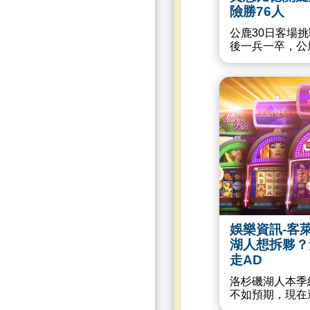
衛D.Melton
險勝76人
下，越打越順，
公鹿30日客場挑
過30分，比賽
後一兵一卒，公
士吞下近期的3
戴托昆波（Gianni
JordanPool
在比賽剩下1.6
分，然而明星前鋒A
（JoelEmbi
續低潮，這一場
人追平的機會，以
球命中率只有28
功。三節打完時，
熊方面，Bane得到
先，但公鹿第四
Melton各有2
勢，將比分改寫成
一樂娛樂城fun1
你一拳我一拳，
城-FB粉絲專頁-
比德在剩下49.
-/*影片教學-手機
（JamesHar
送1,000--123
分，將比數追成1
人都在看:【176
隨後「字母哥」
老司機!全新上線囉
到2分差，76
儲值完整教學老
娛樂資訊-客萊
會。哈登在剩下
流專區●現金版
偏掉，恩比德在
湖人想拆夥？
擇才好?●為什
籃，但「字母哥
怕？●為什麼賭
走AD
恩比德一記麻辣
●如何選擇優質
洛杉磯湖人本季
礙中籃，但在錄
城HOYA娛樂
不如預期，現在
此時比賽時間僅剩
城客萊柏娛樂城
題，美國媒體認
中場跳球時掌握