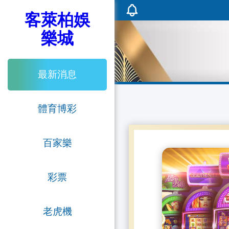
客萊柏娛
樂城
最新消息
體育博彩
百家樂
彩票
老虎機