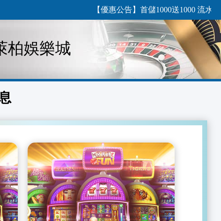
【優惠公告】首儲1000送1000 流水倍率20
萊柏娛樂城
息