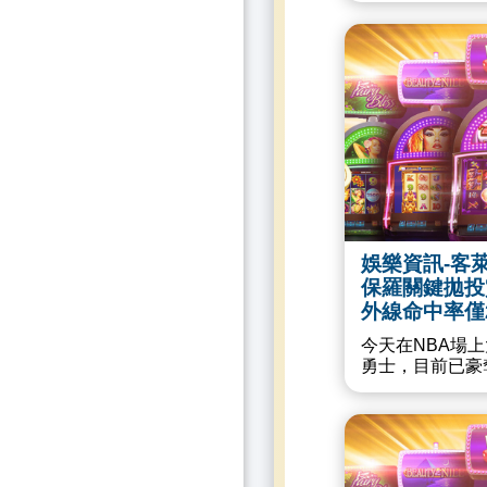
博馬娛樂城九州
闊斧做出改變，
點，沒有出手機
LEO-九州娛樂
AnthonyDav
差逆轉獲勝。公
樂城-AV影城
LeBronJam
「字母哥」安戴
城 相關品牌介
「威少」Russell
（GiannisAnt
娛樂城的專業名
James、AD
中16，狂轟40
城的距離！雪梨X
連受傷，三人化
抄截3阻攻，末
娛樂城...
從2月25日開
功臣。米道頓（Khri
給獨行俠，排名
分9籃板7助攻
出季後附加賽行
（JrueHolid
BrianWindh
洛培茲（BrookL
若要進行改革，
人得分上雙位數，
「我覺得他們一
板，恩比德29分
娛樂資訊-客萊
項。」當初為了
斯（TobiasHar
Westbrook
保羅關鍵拋投
3抄截。相關博
了，因此可能不
fun1.cc-客
外線命中率僅2
手。「James
專頁-影片*/--立
今天在NBA場上
望自己的孩子在
學-手機:免費領取-
勇士，目前已豪
會離開湖人。」Wi
-123-1766.
西區龍頭與老三
James下季並
【1766.ws】
得非常精采，到
容未得到足夠的
新上線囉!【176
勝負，這場比賽
他變化。相關博
教學老司機!”台
25%，但靠著5
fun1.cc-客
現金版跟信用版
輸出，而勇士相
專頁-影片*/--立
●為什麼賭場對