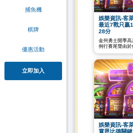
捕魚機
娛樂資訊-客萊
最近7戰只贏
棋牌
28分
金州勇士開季高
例行賽尾聲由於
優惠活動
理想。今日再以9
比賽，他們吞下
的獨行俠僅領先1
StephenCu
立即加入
役KlayThomps
DraymondGreen
都沒有打，不過And
球隊持續在為季
方外線命中率都
先，不過次節勇
手打出一波43:
完時已經取得2
方命中率差了1
娛樂資訊-客萊
板和失誤上都做
後，勇士仍難以
賞恩比德關鍵