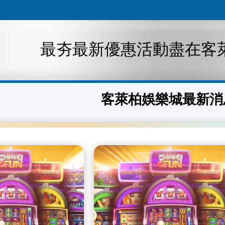
最夯最新優惠活動盡在客
客萊柏娛樂城最新消