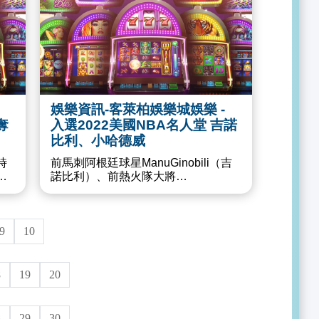
員
並列第2的公鹿「字母哥」
而
學-手機:免費領取-首存1,000送1,000-
詞》，拉近你與娛樂城的距離！雪梨
三
GiannisAntetokounmpo(29.9分)、76
最
-123-1766.ws情色裸聊其他人都在看:
X 簡丹 客萊柏娛樂城娛樂城...
，
人明星中鋒JoelEmbiid(29.9分)，第4
紅
【1766.ws】一起聊聊高端老司機!全
上
的獨行俠「歐洲金童」
；
新上線囉!【1766.ws】註冊儲值完整
外
LukaDoncic(28.1分)，後3人出賽場次
經
教學老司機!”台灣博彩玩家交流專區●
楊恩
都以達標58場。詹皇目前本季出賽55
盟
現金版跟信用版很多要怎麼選擇才好?
，
場，本周一對上鵜鶘人扭傷腳踝已經
擊
●為什麼賭場對百家樂又愛又怕？●為
轟
連續2場缺席，今又傳出明對爵士的比
是到
什麼賭場對百家樂又愛又怕？●如何選
娛樂資訊-客萊柏娛樂城娛樂 -
有4
賽可能也無法上場，詹皇只剩最後6場
然
擇優質線上娛樂城?通博娛樂城HOYA
3月
奪
能夠把握，湖人最後一場例行賽落在4
入選2022美國NBA名人堂 吉諾
斯
娛樂城眾發娛樂城贏家娛樂城客萊柏
荒
月10日。若詹皇最後能達標，並成功
今
娛樂城娛樂城金合發娛樂城博馬娛樂
比利、小哈德威
。
摘下得分王，將以37歲之齡成為NBA
定
城九州娛樂城THA-九州娛樂LEO-九州
時
前馬刺阿根廷球星ManuGinobili（吉
、
史上最老得分王，超越「籃球之神」
娛樂i88娛樂城通博娛樂城娛樂城-AV
家
諾比利）、前熱火隊大將
場
喬丹(MichaelJordan)的35歲獲獎紀
影城現金版娛樂城出款娛樂城 相關品
瓦
TimHardaway,（哈達威）等人，今天
一
錄，同時為詹皇相隔13季後，生涯第2
紅雀
牌介紹:參閱《你不可不知的娛樂城的
賽
將正式入選2022美國籃球名人堂，
節
次拿下得分王。相關博彩論壇:一樂娛
專業名詞》，拉近你與娛樂城的距
大
NBA教練GeorgeKarl以及西維吉尼亞
雷霆
樂城fun1.cc-客萊柏娛樂城娛樂城-FB
侯斯
離！雪梨X 簡丹 客萊柏娛樂城娛樂
，
主帥BobHuggins也同樣入選。
9
10
粉絲專頁-影片*/--立即真錢遊戲--/*影
相較
城...
，目
ManuGinobil的16年NBA生涯都在馬
片教學-手機:免費領取-首存1,000送
3的
前
刺度過，在他和TimDuncan、「法國
樂娛
1,000--123-1766.ws情色裸聊其他人
季
出
小跑車」TonyParker三巨頭聯手之
B
都在看:【1766.ws】一起聊聊高端老
8
19
20
，
下，馬刺成為2000年代初期NBA最有
影
司機!全新上線囉!【1766.ws】註冊儲
完
哥斯
宰制力的球隊之一。TimHardaway是
值完整教學老司機!”台灣博彩玩家交流
己
另
獨行俠球星TimHardawayJr.的父親，
人
專區●現金版跟信用版很多要怎麼選擇
4
8
29
30