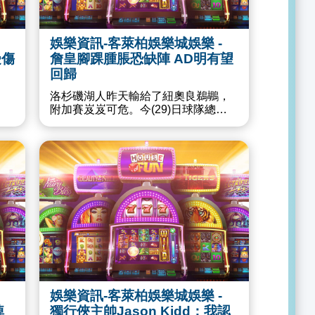
娛樂資訊-客萊柏娛樂城娛樂 -
受傷
詹皇腳踝腫脹恐缺陣 AD明有望
回歸
洛杉磯湖人昨天輸給了紐奧良鵜鶘，
附加賽岌岌可危。今(29)日球隊總教
的消
練FrankVogel表示昨天腳踝扭傷的
克
「詹皇」LeBronJames，下一場恐怕
對
不會出賽，而AnthonyDavis則是已來
止
到復健的尾聲。在對鵜鶘的第二節比
勝
賽中，James於爭一次搶籃板的過程
一
中，小心踩到了對方球員的腳，隨後
守
腳踝發生嚴重彎曲，他也受傷倒地。
中
雖然之後仍繼續比賽，但受訪他也坦
很
言自己受到了影響，且腳踝感到痠
休
痛。今日Vogel透露，James的左腳踝
進
有些腫脹，明天在客場對戰達拉斯獨
s
行俠的比賽，他不太可能出賽。這對
板
於目前正力爭排名的湖人來說，當然
娛樂資訊-客萊柏娛樂城娛樂 -
對於
不是好消息。不過從明星賽前就受傷
否
掉
缺陣制今的Davis，似乎有機會在下一
獨行俠主帥Jason Kidd：我認