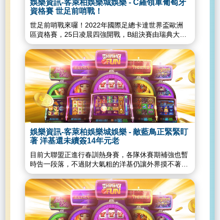
娛樂資訊-客萊柏娛樂城娛樂 - C羅領軍葡萄牙
資格賽 世足前哨戰！
世足前哨戰來囉！2022年國際足總卡達世界盃歐洲
區資格賽，25日凌晨四強開戰，B組決賽由瑞典大戰
捷克，C組則有葡萄牙對上土耳其、義大利對上北馬
其頓，誰能脫穎而出，前進最後決賽，搶得最後三個
歐洲區世界盃參賽席位，喜愛足球的觀眾朋友們，記
得鎖定ELEVEN體育家族現場轉播！C組是戰況最為
激烈的一組，兩場比賽分別是全球矚目的球王C羅納
度領軍的葡萄牙要對上土耳其，會在ELEVEN體育二
台播出，另一組則是在ELEVEN體育一台送上，球技
和顏值都很高的義大利對上北馬其頓，葡萄牙跟義大
利兩支足球強權在附加賽不幸抽到同組，四強賽如果
都順利出線的話，將有可能在3月30日的決賽碰頭，
娛樂資訊-客萊柏娛樂城娛樂 - 敵藍鳥正緊緊盯
戰況相當激烈。由於俄羅斯軍事侵略烏克蘭，遭到國
著 洋基還未續簽14年元老
際足總以及歐足聯的禁賽，FIFA官方直接宣布波蘭晉
目前大聯盟正進行春訓熱身賽，各隊休賽期補強也暫
級B組決賽，在3月25日凌晨3點35分轉播的B組比賽
時告一段落，不過財大氣粗的洋基仍讓外界摸不著頭
中，ELEVENSPORTSOTT也將送上另一組瑞典面對
緒，尤其他們竟還未與陣中老將賈登納
捷克比賽，勝者將在3月30日與波蘭一較高下。而A
(BrettGardner)續約，他在隊上可是待了14年之久，
組由威爾斯對奧地利、蘇格蘭鬥烏克蘭，但由於受到
目前大概也只需要一份老將底薪合約，但洋基不為所
俄烏戰爭影響，烏克蘭要求延期，因此A組的最終決
動，這讓同分區的藍鳥再次動起補強念頭！賈登納今
戰延至6月，與跨洲附加賽同時進行。另外在3月26
年已38歲，生涯14年都在洋基效力，2009年幫助球
日~3月30日期間，歐洲各國以賽代訓，球迷們喜愛