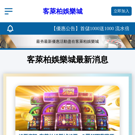
客萊柏娛樂城
立即加入
【優惠公告】首儲1000送1000 流水倍率20
最夯最新優惠活動盡在客萊柏娛樂城
客萊柏娛樂城最新消息