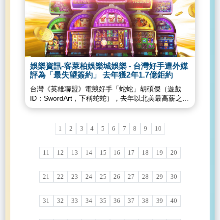
踩到海伊斯（JaxsonHayes）的腳，造成腳踝翻船扭
（JeramiGrant）先發上陣，砍下全場最高的27分，
九州娛樂LEO-九州娛樂i88娛樂城通博娛樂城娛樂城-
傷，當下直接痛苦倒地，但詹姆斯不愧為「生化
坎寧安貢獻18分，貝伊14分，史都華
AV影城現金版娛樂城出款娛樂城 相關品牌介紹:參閱
人」，他決定繼續留在場上拚戰，展現過人毅力。詹
（IsaiahStewart）10分10籃板。相關博彩論壇:一樂
《你不可不知的娛樂城的專業名詞》，拉近你與娛樂
姆斯單場砍下39分、9籃板、5助攻，但湖人浪費多
娛樂城fun1.cc-客萊柏娛樂城娛樂城-FB粉絲專頁-影
城的距離！雪梨X 簡丹 客萊柏娛樂城娛樂城...
達23分的領先，終場以108：106遭鵜鶘逆轉，名次
片*/--立即真錢遊戲--/*影片教學-手機:免費領取-首存
降至西部第10，而且只領先第11馬刺1場勝差，浮現
1,000送1,000--123-1766.ws情色裸聊其他人都在看:
跌出附加賽危機。賽後受訪時，詹姆斯談到左腳踝傷
【1766.ws】一起聊聊高端老司機!全新上線囉!
娛樂資訊-客萊柏娛樂城娛樂 - 台灣好手遭外媒
勢直呼：「非常可怕！現在腳踝非常痛。」詹姆斯也
【1766.ws】註冊儲值完整教學老司機!”台灣博彩玩
評為「最失望簽約」 去年獲2年1.7億鉅約
透露，因為自己知道這場比賽的重要性，所以選擇留
家交流專區●現金版跟信用版很多要怎麼選擇才好?●
台灣《英雄聯盟》電競好手「蛇蛇」胡碩傑（遊戲
在場上拚戰，但同時進攻也受到影響，「我失去了所
為什麼賭場對百家樂又愛又怕？●為什麼賭場對百家
ID：SwordArt，下稱蛇蛇），去年以北美最高薪之姿
有的爆發力，無法做出我想要的切入動作，老實說，
樂又愛又怕？●如何選擇優質線上娛樂城?通博娛樂城
加盟傳統強隊TSM，但最終因TSM戰績不佳，導致
我不知道自己是如何完成比賽的。」被問及左腳踝傷
HOYA娛樂城眾發娛樂城贏家娛樂城客萊柏娛樂城娛
管理層在季末選擇與他分道揚鑣，近期外媒
勢是否有可能會缺席比賽，詹姆斯回應：「我希望不
樂城金合發娛樂城博馬娛樂城九州娛樂城THA-九州
《DOTESPORTS》評選出年度最失望簽約時，蛇蛇
會，我討厭錯過比賽，我已經開始進行治療，希望能
娛樂LEO-九州娛樂i88娛樂城通博娛樂城娛樂城-AV
1
2
3
4
5
6
7
8
9
10
也名列其中。該篇報導指出，蛇蛇在2019年曾在LPL
為下一場比賽做好準備。」相關博彩論壇:一樂娛樂
影城現金版娛樂城出款娛樂城 相關品牌介紹:參閱
賽區與蘇寧戰隊（SN）於英雄聯盟全球總決賽中獲
城fun1.cc-客萊柏娛樂城娛樂城-FB粉絲專頁-影片*/--
《你不可不知的娛樂城的專業名詞》，拉近你與娛樂
11
12
13
14
15
16
17
18
19
20
得亞軍，隨後在該休賽季與知名戰隊TSM簽下了一紙
立即真錢遊戲--/*影片教學-手機:免費領取-首存1,000
城的距離！雪梨X 簡丹 客萊柏娛樂城娛樂城...
2年600萬美元（約1.7億台幣）的合約，成為北美
送1,000--123-1766.ws情色裸聊其他人都在看:
LCS史上身價最高的選手。但隨後原先被認為擁有強
【1766.ws】一起聊聊高端老司機!全新上線囉!
21
22
23
24
25
26
27
28
29
30
大戰隊的TSM在新賽季中走得非常艱難，不僅春夏兩
【1766.ws】註冊儲值完整教學老司機!”台灣博彩玩
季都沒有成功奪冠，同時也錯失了全球總決賽代表北
家交流專區●現金版跟信用版很多要怎麼選擇才好?●
美出線的資格，由於最終TSM的戰績並未達到外界及
31
32
33
34
35
36
37
38
39
40
為什麼賭場對百家樂又愛又怕？●為什麼賭場對百家
管理層的期望，所以蛇蛇的這筆簽約也被外媒評為年
樂又愛又怕？●如何選擇優質線上娛樂城?通博娛樂城
度最令人失望的簽約之一，最終蛇蛇也在季末離開