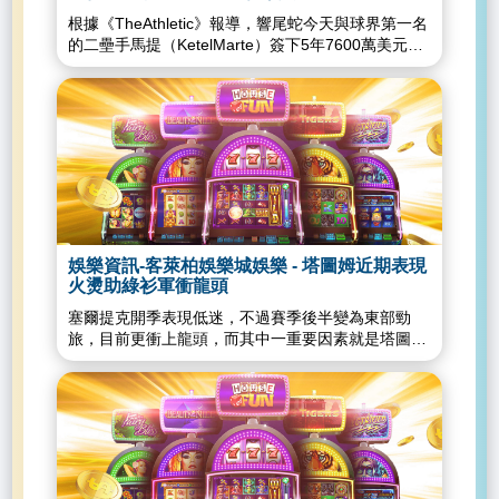
榜首的「天勾」KareemAbdul-Jabbar還有1402分，
樂城?通博娛樂城HOYA娛樂城眾發娛樂城贏家娛樂
根據《TheAthletic》報導，響尾蛇今天與球界第一名
以他本季場均30分的速度來看，大概在47場可以達
城客萊柏娛樂城娛樂城金合發娛樂城博馬娛樂城九州
的二壘手馬提（KetelMarte）簽下5年7600萬美元
標，Green則預估約50到70場，「我已經等不及看到
娛樂城THA-九州娛樂LEO-九州娛樂i88娛樂城通博娛
（約新台幣21億）的延長合約，還有一年的球隊選擇
那一刻了。」相關博彩論壇:一樂娛樂城fun1.cc-客萊
樂城娛樂城-AV影城現金版娛樂城出款娛樂城 相關品
權。本季是28歲的馬提與響尾蛇5年2400萬美元合約
柏娛樂城娛樂城-FB粉絲專頁-影片*/--立即真錢遊戲-
牌介紹:參閱《你不可不知的娛樂城的專業名詞》，
的最後1年，還有2023和2024年的球隊選項，隨著此
-/*影片教學-手機:免費領取-首存1,000送1,000--123-
拉近你與娛樂城的距離！雪梨X 簡丹 客萊柏娛樂城娛
次續約，馬提將再與球隊添加3年約，將效力到2027
1766.ws情色裸聊其他人都在看:【1766.ws】一起聊
樂城...
年球季為止。馬提是在2016年11月被水手隊交易到
聊高端老司機!全新上線囉!【1766.ws】註冊儲值完
響尾蛇，轉隊5年來的505場出賽，敲出打擊
整教學老司機!”台灣博彩玩家交流專區●現金版跟信用
率.295、上壘率.358以及長打率.495的成績，入選
版很多要怎麼選擇才好?●為什麼賭場對百家樂又愛又
2019年明星賽、在MVP票選名列第4。上賽季他出賽
怕？●為什麼賭場對百家樂又愛又怕？●如何選擇優質
90場，敲出打擊率.318，上壘率.377以及長打
線上娛樂城?通博娛樂城HOYA娛樂城眾發娛樂城贏
率.532，整季敲出14轟以及50分打點，還被
家娛樂城客萊柏娛樂城娛樂城金合發娛樂城博馬娛樂
娛樂資訊-客萊柏娛樂城娛樂 - 塔圖姆近期表現
《MLBNetwork》選為最佳二壘手。相關博彩論壇:一
城九州娛樂城THA-九州娛樂LEO-九州娛樂i88娛樂城
火燙助綠衫軍衝龍頭
樂娛樂城fun1.cc-客萊柏娛樂城娛樂城-FB粉絲專頁-
通博娛樂城娛樂城-AV影城現金版娛樂城出款娛樂
塞爾提克開季表現低迷，不過賽季後半變為東部勁
影片*/--立即真錢遊戲--/*影片教學-手機:免費領取-首
城 相關品牌介紹:參閱《你不可不知的娛樂城的專業
旅，目前更衝上龍頭，而其中一重要因素就是塔圖姆
存1,000送1,000--123-1766.ws情色裸聊其他人都在
名詞》，拉近你與娛樂城的距離！雪梨X 簡丹 客萊柏
（JaysonTatum）手感飆升，不過他也感到有些後
看:【1766.ws】一起聊聊高端老司機!全新上線囉!
娛樂城娛樂城...
悔，向媒體透露自己若是早點能有現在的表現，說不
【1766.ws】註冊儲值完整教學老司機!”台灣博彩玩
定還能獲得MVP。綠衫軍本季剛開始走得有些顛簸，
家交流專區●現金版跟信用版很多要怎麼選擇才好?●
不僅引發探花雙槍塔圖姆、J.布朗（JaylenBrown）
為什麼賭場對百家樂又愛又怕？●為什麼賭場對百家
拆夥聲浪，還一度有內鬨傳聞，球季前面35場比賽打
樂又愛又怕？●如何選擇優質線上娛樂城?通博娛樂城
出16勝19敗戰績，不過新年後綠衫軍脫胎換骨，
HOYA娛樂城眾發娛樂城贏家娛樂城客萊柏娛樂城娛
2022年元旦至今打出31勝9敗佳績。其中塔圖姆數據
樂城金合發娛樂城博馬娛樂城九州娛樂城THA-九州