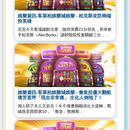
上升為關鍵，年前塔圖姆場均25.6分8.6籃板3.8助
娛樂LEO-九州娛樂i88娛樂城通博娛樂城娛樂城-AV
攻，投籃命中率41.7%，三分球命中率32.9%，但年
影城現金版娛樂城出款娛樂城 相關品牌介紹:參閱
後場均攻下28.2分7.6籃板4.7助攻，投籃命中率
《你不可不知的娛樂城的專業名詞》，拉近你與娛樂
娛樂資訊-客萊柏娛樂城娛樂 - 柏克斯攻防兩端
47.9%，三分命中率37.5%，三月份手感更是直線飆
城的距離！雪梨X 簡丹 客萊柏娛樂城娛樂城...
扮英雄
升，場均轟下33.7分，投籃命中率53.9%，三分命中
尼克今天客場踢館活塞，險些浪費21分領先，所幸射
率46.6%。今日塞爾提克以134：112擊敗灰狼，球
手柏克斯（AlecBurks）讀秒階段投進關鍵三分，並
隊也以47勝28敗追平熱火，又因對戰成績2勝0敗變
成功守下對手最後一波進攻，幫助球隊104：102有
東部龍頭，該場比賽轟下34分的塔圖姆受訪時則說：
驚無險擊退活塞，收下3連勝。尼克首節把握對手得
「我希望我季初的時候可以打得像現在這樣，那我就
分乾旱期，打出16：2的攻勢，開賽手握雙位數領
會成為MVP了。」事實上日前球評柏金斯
先。第二節仍未善罷甘休，靠著托平（ObiToppin）
（KendrickPerkins）也評論塞爾提克翻身的原因，
美技灌籃以及巴瑞特（RJBarrett）不斷單打得手，
他即點出塔圖姆說道：「有一個人我特別注意，那就
半場打完59：47領先活塞。易籃後，活塞急起直
是塔圖姆，他終於在場上打出侵略性，不是只在三分
追，上半場表現平庸的貝伊（SaddiqBey）及時跳
外圍出手，他比過去更勇於去衝擊籃框。」相關博彩
出，搭配替補F.傑克森（FrankJackson）將比分追
論壇:一樂娛樂城fun1.cc-客萊柏娛樂城娛樂城-FB粉
近，並在第4節追平比數。決勝節雙方持續拉鋸，柏
絲專頁-影片*/--立即真錢遊戲--/*影片教學-手機:免費
克斯倒數45.4投進致命三分，將差距擴大至4分差，
領取-首存1,000送1,000--123-1766.ws情色裸聊其他
娛樂資訊-客萊柏娛樂城娛樂 - 詹皇扭傷大翻船
活塞雖然立馬追回2分，但最後一擊坎寧安
人都在看:【1766.ws】一起聊聊高端老司機!全新上
痛苦直呼「現在非常痛」 生化人倒地了！
（CadeCunningham）投籃時遭柏克斯下球得逞，無
線囉!【1766.ws】註冊儲值完整教學老司機!”台灣博
湖人賠了夫人又折兵！今不僅遭鵜鶘演出大逆轉，戰
緣扳平比數。尼克巴瑞特攻下21分全隊最高，藍道
彩玩家交流專區●現金版跟信用版很多要怎麼選擇才
績跌至西部第10，「詹皇」詹姆斯
（JuliusRandle）挹注20分，柏克斯、昆克利
好?●為什麼賭場對百家樂又愛又怕？●為什麼賭場對
（LeBronJames）還在比賽中踩到對手的腳造成扭
（ImmanuelQuickley）各拿18分，富尼耶
百家樂又愛又怕？●如何選擇優質線上娛樂城?通博娛
傷，詹姆斯賽後表示：「非常疼痛！」詹姆斯在次節
（EvanFournier）11分。活塞方面，巴格利
樂城HOYA娛樂城眾發娛樂城贏家娛樂城客萊柏娛樂
還剩10分24秒時，衝到禁區準備搶籃板，左腳不慎
（MarvinBagleyIII）今天頂替受傷缺陣的葛蘭特
城娛樂城金合發娛樂城博馬娛樂城九州娛樂城THA-