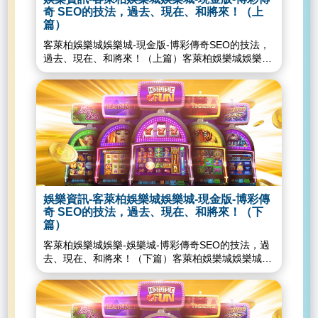
取得22比15領先。接下來次節雙方得分不分上下，
出爐!想要邂逅幸運與驚喜的你，請保持熱情繼續努
奇 SEO的技法，過去、現在、和將來！（上
打完上半場，美國仍以45比37領先法國；但到下半
力，機會往往留給有準備的人，幸運來自平時一點一
篇）
場，美國沒多久就碰上大麻煩，杜蘭特第3節還剩6分
滴的堅持，願大家都能通過超級大樂透邂逅一份幸
客萊柏娛樂城娛樂城-現金版-博彩傳奇SEO的技法，
45秒就吞個人第4犯，帕波維奇只好把他換下場，法
運!-客萊柏娛樂城娛樂城-FB粉絲專頁-影片*/--立即真
過去、現在、和將來！（上篇）客萊柏娛樂城娛樂
國趁機追近比分，甚至取得55比54超前。打完前3
錢遊戲--/*----其他人都在看:●是什麼原因促使博彩公
城-FB粉絲專頁-影片*/--立即真錢遊戲--/*--在所有的
節，法國反以62比56領先，美國隊第3節完全熄火，
司離岸經營？●加拿大華瑪賭場宣布重開公佈日期與
博彩推廣方式中，SEO一直是最主流、最被外界看好
竟然只拿11分；幸好美國隊末節馬上換回杜蘭特，跟
安全措施”●博彩傳奇SEO的技法，過去、現在、和將
的推廣方式，SEO團隊也是眾多博彩網站的中流砥
哈勒戴攜手打出13比1超前猛攻，可是法國卻沒放
來！（上篇）相關娛樂資訊:通博娛樂城HOYA娛樂城
柱，比普通推廣有著更好的待遇、也可以得到更多的
棄，更靠佛尼爾最後57秒的三分命中，再以76比74
眾發娛樂城贏家娛樂城客萊柏娛樂城娛樂城金合發娛
資源、但是在大量博彩從業者回國、大量博彩公司搬
領先美國隊。美國隊接下來搶投三分球屢屢不進，只
樂城博馬娛樂城九州娛樂城THA-九州娛樂LEO-九州
遷的情況下，現如今的博彩SEO是什麼樣的情況呢？
好故意在最後21秒把迪科洛送上罰球線，結果他兩罰
娛樂i88娛樂城通博娛樂城娛樂城-AV影城現金版娛樂
博彩SEO們還是日進斗金的狀態嗎？在所有的博彩推
俱中，利拉德接下來突然在場上滑倒，也讓佛尼爾把
城出款娛樂城 客萊柏娛樂城娛樂城...
廣方式中，SEO一直是最主流、最被外界看好的推廣
球抄走，利拉德被吹違反運動精神犯規，讓佛尼克最
方式，SEO團隊也是眾多博彩網站的中流砥柱，比普
後17秒兩罰中1，戈貝爾也在最後15.5秒兩罰俱中，
通推廣有著更好的待遇、也可以得到更多的資源、但
成功帶走勝利。法國後衛佛尼爾攻下全場最高28分-
娛樂資訊-客萊柏娛樂城娛樂城-現金版-博彩傳
是在大量博彩從業者回國、大量博彩公司搬遷的情況
其他人都在看:●再賣美高梅國際持股套利何超瓊背後
奇 SEO的技法，過去、現在、和將來！（下
下，現如今的博彩SEO是什麼樣的情況呢？博彩SEO
打什麼算盤？●菲律賓玩家等待已久了！這些場所獲
篇）
們還是日進斗金的狀態嗎？小編為了搞明白以上問
准恢復完全運營”●捕魚機-玩好捕魚遊戲的幾大要素●
客萊柏娛樂城娛樂-娛樂城-博彩傳奇SEO的技法，過
題，特意採訪了一位博彩業內的頂尖SEO大神老王，
現金版跟信用版很多要怎麼選擇才好?●為什麼賭場對
去、現在、和將來！（下篇）客萊柏娛樂城娛樂城-
聽他講一講博彩SEO的現狀。SEO的收入傳奇曾經
百家樂又愛又怕？●如何選擇優質線上娛樂城?通博娛
FB粉絲專頁-影片*/--立即真錢遊戲--/*--前做SEO的成
（疫情之前）的SEO團隊一直是各個博彩公司搶奪的
樂城HOYA娛樂城眾發娛樂城贏家娛樂城客萊柏娛樂
本大概是多少？前文已經提到了目前博彩SEO的主流
重點，而SEO人員也被各個公司作為核心人員來維
城娛樂城金合發娛樂城博馬娛樂城九州娛樂城THA-
操作手法，可能很多人會很好奇，這樣做的成本大概
護，有能力的SEO大神甚至連辦公室都不用常去，只
九州娛樂LEO-九州娛樂i88娛樂城通博娛樂城娛樂城-
是多少？小編也非常好奇這個問題，所以專門請教了
要保證相關數據的穩定，四處遊山玩水都沒人管。這
AV影城現金版娛樂城出款娛樂城 參閱《你不可不知