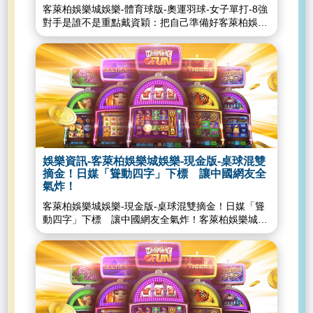
來？小編在此要明確一點，小編本人對SEO並沒有太
面對主管的質詢和處罰，甚至聽到電棍聲都要情不自
客萊柏娛樂城娛樂-體育球版-奧運羽球-女子單打-8強
（SatwiksairajRankireddy）和世界排名18的英國雷
深刻的理解，上面這筆賬是大神老王算的，而老王之
禁夾緊雙腿。在SEO圈子裡流傳著這樣一個笑話：某
對手是誰不是重點戴資穎：把自己準備好客萊柏娛樂
恩（BenLane）／文迪（SeanVendy），「麟洋配」
所以被稱為大神，是因為他做SEO就是大神級別的，
新人入職當天就“賺到”30多萬，不過這個“賺”不是憑
城娛樂城-FB粉絲專頁-影片*/--立即真錢遊戲--/*-- 戴
首戰3局不敵印度組合，不過第2戰直落2退英國組合
通過SEO就實現了基本的財務自由，對於SEO這塊他
本事，而是把網站權重搞掉了，老闆派人把他腿打斷
資穎只花25分鐘就拿下分組第3勝，晉級8強。特派
開胡，分組最終戰又首度拍下球王組合，取得分組第
有絕對的發言權。用老王的話說：“那些花錢還做不
後，賠償了30多萬。博彩SEO們還是日進斗金的狀態
記者余承翰／東京攝影我國羽球「世界球后」戴資穎
2晉級，追平隊史倫敦奧運男雙8強成績。李洋（左）
起來的網站，要么是沒找對人，要么是沒找對方
嗎？做SEO的為什麼這麼厲害？其實這和SEO的特性
今天迎接東京奧運小組賽最終戰，面對世界排名41的
和王齊麟贏球後難掩興奮之情！特派記者余承翰／東
法。”所以小編給出的建議也是這樣，如果你們的
分不開，小編就不浪費口舌去講解SEO的原理了，這
法國對手齊雪霏，小戴只花25分鐘就以21：10、
京攝影今天碰地主組合，「麟洋配」開局連失2分，
SEO沒做起來，要么是沒找對人，要么是沒找對方
個隨便一搜就是大把內容，小編要講一講博彩SEO的
21：13晉級，直接抵達8強，離目標的頒獎台再進一
但先將比數追到4：4，進入第一次暫停再取得11：8
法。體彩運營商積極與職業運動官方合作SEO最重要
獨特市場地位是從何而來的。正規行業做SEO，為了
步。小戴倫敦奧運和里約奧運都是止步16強，今年列
領先；恢復比賽後「麟洋配」一度取得13：9優勢，
趨勢就是向牆外發展未來的SEO會是怎樣的特點和趨
持久的流量和網站排名，很少使用作弊手段或者說黑
東京奧運第2種子，小組賽出線就能直接抵達8強，今
雖被日本組合3度追到1分差，麟洋配仍頂住壓力，第
勢？根據大神老王的說法，未來的SEO將會是資源匯
帽手法，都是老老實實的填充內容，逐步優化網站信
天她順利完成第一步任務，8強成績已經超越個人最
一個局末點就因日本組合判斷失誤拿下，以21：16
總化、能力集中化、流程自動化的行業特點，以及向
息，然後獲得更好的排名。但是博彩業的行業特性和
佳，明天獲得一天休息，等待16強賽戰果出爐。8強
先下一城。第2局「麟洋配」同樣從0：2開局急起直
牆外發展的趨勢。資源匯總化就不用說了，隨著競爭
娛樂資訊-客萊柏娛樂城娛樂-現金版-桌球混雙
產品特性決定了它既可以快速獲得收益，也要面臨隨
可能碰泰國好友依瑟儂（RatchanokIntanon）或印
追，王齊麟重扣將比分追平到6：6，進入第一次技術
的加劇，可用的資源價格必然會慢慢上漲，而優質資
摘金！日媒「聳動四字」下標 讓中國網友全
時被搜索引擎斷流的風險，所以它只能靠黑帽手法或
尼東宗（GregoriaMariskaTunjung），小戴笑說：
暫停時和第一局同樣取得11：8優勢；日本組合恢復
源也必然被最具備實力的團隊所掌控，普通SEO團隊
氣炸！
者作弊來提升排名或者流量，然後快速把流量變現。
「希望她們打久一點，是誰都沒關係。」她強調，進
比賽後連拿2分，但「麟洋配」仍維持領先，17：15
很可能遇到拿著錢都找不到優質資源的尷尬局面。能
在所有的博彩推廣方式中，無論是信息流廣告還是色
客萊柏娛樂城娛樂-現金版-桌球混雙摘金！日媒「聳
入8強後每個對手都難纏，「看過去，8個沒一個好打
時李洋雖救球重摔，但起身後再拿分數，且頂住日本
力集中化主要體現在SEO團隊協作和各大博彩公司爭
流推廣，無論是郵件短信群發還是電話營銷，或者是
動四字」下標 讓中國網友全氣炸！客萊柏娛樂城娛
的，打誰都一樣。」小組賽對手和小戴實力有明顯落
組合18：18追平壓力，關鍵時刻再連拿2分，最終在
奪SEO人才兩方面。如果是做大陸市場，SEO選手們
傳媒廣告和地推，都需要博彩推廣人員主動開展營
樂城-FB粉絲專頁-影片*/--立即真錢遊戲--/*--東京奧
差，小戴3場勝利依序只花25分鐘、39分鐘和25分
第2個賽末點兌現勝利，雙雙躺在球場迎接4強門票。
需要對抗的就是愈加智能化的引擎算法，目前所用的
銷，客戶都是被動接受狀態，所以參賭意願和轉化效
運今天（28日）進入第五天的賽事，萬眾矚目的桌球
鐘；進入強度提升的8強賽，小戴認為問題不大，主
今年中華羽球隊4組陣容全部進級淘汰賽，「麟洋
很多黑帽技術也將陷入落後、過時、甚至失去效果的
果往往差強人意，有時候花費大量資金和人力也難以
項目也如火如荼進行中，日本混雙組合水谷隼及伊藤
要還是自己，只要準備好、減少失誤，相信就能朝目
配」率先搶下4強門票，下戰將和印尼男雙傳奇組合
尷尬境地。而為了應對這種局面，SEO選手們就要聯
見到效果。但是SEO的性質決定了任何一個搜索該詞
美誠鏖戰7局，以4比3氣走中國代表隊許昕和劉詩
標持續邁進。昨天黃金男雙「麟洋配」王齊麟／李洋
阿山（MohammadAhsan）／塞提阿萬
合起來，與爬蟲爭分奪秒、與算法比拼智慧，在將老
語的會員，都是潛在的意向客戶，幾乎都是具備參賭
雯，奪下日本桌球界史上「第一面金牌」，讓日本民
率先拿到8強，小戴也順利過關，今天晚上羽球「一
（HendraSetiawan）搶金牌戰門票，今天下午「羽
辦法的效能施加到最大化同時，也要尋找開闢新的黑
意向的人員，所以這些人的轉化效果最好，成功率也
眾都相當興奮，也中斷了中國想要連霸的夢想！賽後
哥」周天成和「羽球王子」王子維也要迎接小組最終
球王子」王子維16強賽出賽，明天「世界球后」戴資
帽手段，因此單打獨鬥就很難解決這些問題，團隊化
最高。因為掌握著最核心的推廣技能，推廣方式也是
日本媒體甚至以「中国国辱」下標，聳動的字眼令許