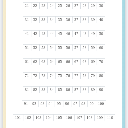
據，慢慢喝可樂，和人聊天，慢慢贏錢。注：該方法
冊即送100元體驗金●九州娛樂城●LEO●THA●通博娛
速。這樣說是基於電子輪盤而言的。電子輪盤是自己
21
22
23
24
25
26
27
28
29
30
在雙零輪盤桌上遭受慘敗，所以必須在單零桌上方可
樂城其他人都在看:現金版-優惠內容●註冊即送100元
開獎的，沒有荷官，自己隨時掌握著開獎的節奏和進
以實行。相關資訊:●輪盤遊戲功略!輪盤必勝術!●娛樂
體驗金●首存百分百存1,000送1,000●再存加贈50%●
度，高興快就快點，高興慢就慢點，不用等荷官慢條
31
32
33
34
35
36
37
38
39
40
城|輪盤三大技巧公開增加勝率大公開●娛樂城|輪盤的
三存加贈30%-其他人都在看:●再賣美高梅國際持股套
斯理地發牌，也不用等荷官裝逼樣的在那愣著，更沒
玩法投注技巧推薦娛樂城(出金穩定):●註冊即送100
利何超瓊背後打什麼算盤？●菲律賓玩家等待已久
有換牌洗牌的等待，也不用因為思考而遺漏了投注，
元體驗金●九州娛樂城●LEO●THA●通博娛樂城其他
了！這些場所獲准恢復完全運營”●捕魚機-玩好捕魚
輪盤永遠是等我的。三、輪盤愛而不恨——概率。那
41
42
43
44
45
46
47
48
49
50
人都在看:現金版-優惠內容●註冊即送100元體驗金●
遊戲的幾大要素●現金版跟信用版很多要怎麼選擇才
說了這麼多，好像在普及輪盤知識一樣的，其實大家
首存百分百存1,000送1,000●再存加贈50%●三存加
好?●為什麼賭場對百家樂又愛又怕？●如何選擇優質
都懂，即使不懂，也可以去查閱。我真正想說的，是
贈30%-其他人都在看:●再賣美高梅國際持股套利何超
線上娛樂城?通博娛樂城HOYA娛樂城眾發娛樂城贏
51
52
53
54
55
56
57
58
59
60
如何來玩輪盤，那這裡就是核心部分了。我只想從概
瓊背後打什麼算盤？●菲律賓玩家等待已久了！這些
家娛樂城客萊柏娛樂城娛樂城金合發娛樂城博馬娛樂
率上說下輪盤的優劣。上面說了輪盤的分類，想來就
場所獲准恢復完全運營”●捕魚機-玩好捕魚遊戲的幾
城九州娛樂城THA-九州娛樂LEO-九州娛樂i88娛樂城
是為這一部分做鋪墊用的。在種種輪盤中，我只玩法
61
62
63
64
65
66
67
68
69
70
大要素●現金版跟信用版很多要怎麼選擇才好?●為什
通博娛樂城娛樂城-AV影城現金版娛樂城出款娛樂
式輪盤，而且只玩PT平台的法式輪盤。這裡有一個
麼賭場對百家樂又愛又怕？●如何選擇優質線上娛樂
城 參閱《你不可不知的娛樂城的專業名詞》，拉近
小小的區別，體現在規則上。所有的輪盤，莊家抽水
城?通博娛樂城HOYA娛樂城眾發娛樂城贏家娛樂城
你與娛樂城的距離！客萊柏娛樂城娛樂城...
的形式都是靠開0來實現的，開0時，除投注0號碼可
71
72
73
74
75
76
77
78
79
80
客萊柏娛樂城娛樂城金合發娛樂城博馬娛樂城九州娛
獲取彩金，任何項目的注碼都會被通殺。我們不難計
樂城THA-九州娛樂LEO-九州娛樂i88娛樂城通博娛樂
算輪盤的收益率，即-1/37=-2。7027.。。。%，這
81
82
83
84
85
86
87
88
89
90
城娛樂城-AV影城現金版娛樂城出款娛樂城 參閱《你
是一個相當大的抽水。雙0輪盤則更多，
不可不知的娛樂城的專業名詞》，拉近你與娛樂城的
是-2/38=-5.263%，與19個號碼的輪盤一樣，13個號
距離！客萊柏娛樂城娛樂城...
碼的輪盤就更多，達到-7.69%！顯然，這都不是我們
91
92
93
94
95
96
97
98
99
100
要選擇的。這里為PT平台的法式輪盤做個廣告，之
所以選擇玩這個，因為這款輪盤使用的規則不同，開
101
102
103
104
105
106
107
108
109
110
0時，所有投注1/2類項目的籌碼退還一半，這樣的
話，結果就完全不同了，平均投注37次被抽水0.5，