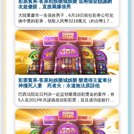
彩票賓果-客萊柏娛樂城娛樂 這兩個金額讓網
友超傻眼，直接罵爆張男
大陸重慶市一名張姓男子，6月18日前往彩券公司兌
換中獎的彩券，領取人民幣3218萬元（約台幣1.7億
元）獎金。男子開心表示，用妻子的生日當號碼已經
好幾年，決定大方捐出10萬元（約台幣4萬元），再
分給妻子100萬元（約台幣43萬元），但這兩個金額
讓網友超傻眼，直接罵爆張男。綜合陸媒報導，張男
領獎時開心說：「中了3000多萬，可直接退休
了！」他6月15日人民幣20元（約台幣87元）買了單
式倍投雙色球彩票，當晚開獎，他買的號碼中了五
注，獎金總計3218萬元，他隔天得知自己中獎，開
心到爆。張男買彩券長達10年，這次中獎的號碼已經
養了2、3年之久，其中特別號用的是妻子的生日，而
彩票賓果-客萊柏娛樂城娛樂 樂透得主駕車分
他在辦理兌獎手續時，決定捐款10萬元，「讓有困難
神撞死人妻 死者夫：永遠無法原諒他
的人能得到幫助」，再還清約100萬元（約台幣438
巴西法院近日判決一起盜領樂透頭彩獎金的案件，有
萬元）房貸，還要幫兒子請一位很貴的家教。至於張
5人在2013年共謀偽造頭彩彩票，並且成功從銀行領
男的妻子，能分到多少錢？張男表示剛好碰到618購
走7300萬里奧（折合新台幣約3.9億元）。根據《每
物節，要轉100萬元給妻子，並豪氣放話：「清空她
日星報》報導指出，這起事件發生在2013年，當時
的購物車！」有網友看後認為張男有夠小氣，明明靠
有5人涉嫌偽造頭彩的彩票，並且趕在真正中獎者之
著妻子生日才中特別號，分給她的連零頭都不到，但
前，到銀行成功領取7300萬里奧的獎金，之後再透
也有網友認為彩券是張男買的，他沒有一定要捐款或
過15次的分批轉帳，將這些費用分別轉到9個戶頭
分享的義務。-客萊柏娛樂城娛樂城-FB粉絲專頁-影