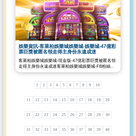
家樂又愛又怕？●如何選擇優質線上娛樂城?通博娛樂
嗎？在泰國的在線賭場賭博比在地下賭場進行身體賭
梅洛特（Camelot）拿到了2021年度“品牌振興”“財務
情況類似，FDJ的遊戲銷售渠道也包括線上和線下。
一件東西對著筒子，如果筒子移動該物品也跟著移
娛樂LEO-九州娛樂i88娛樂城通博娛樂城娛樂城-AV
城HOYA娛樂城眾發娛樂城贏家娛樂城客萊柏娛樂城
博更為安全。但是，如果要意識到這一點，但在泰國
總監獎”“大獎賽”三項大獎。卡梅洛特同時拿到三項大
2020年，法國線上渠道彩票銷量（包括即電腦票和
動，這種就是使用了鏡頭類的產品物品可以是杯子、
影城現金版娛樂城出款娛樂城 參閱《你不可不知的
娛樂城金合發娛樂城博馬娛樂城九州娛樂城THA-九
網賭依然是非法的，因此泰國確實沒有安全的在線賭
獎，自然非常厲害了。資料顯示，營銷協成立於
即開票）增長了60%，達到11億歐元，約佔彩票總銷
手機、煙盒、鑰匙、打火機、皮帶、錢幣等，從表面
娛樂城的專業名詞》，拉近你與娛樂城的距離！客萊
州娛樂LEO-九州娛樂i88娛樂城通博娛樂城娛樂城-
場賭注。請記住，賭場是非法的，因此在泰國被禁
1959年，是一個由高級營銷人員組成的全球社區，
量的9%。同時在線購彩者註冊人數增長了60%，其
看不到這些東西有什麼特別，過程中只要摸下這個東
柏娛樂城娛樂城...
AV影城現金版娛樂城出款娛樂城 參閱《你不可不知
止。儘管1935年的《賭博法》沒有明確規定在線賭
目前已發展爲一個擁有2500名會員的網絡，會員包
中一半轉化自實體店購彩者。為了促進線上線下的融
西就能明了，鏡頭是熱的。純手法不知不覺桌子上的
的娛樂城的專業名詞》，拉近你與娛樂城的距離！客
場的合法性，但該活動仍然被視為非法。因此，即使
括蘋果、三星、歐萊雅、彙豐銀行、聯合利華等國際
合，實現全渠道運營的目標，FDJ最近推出了一款紙
牌就被換了。遇到這樣的人，遊戲就輸定了，為了防
萊柏娛樂城娛樂城...
在網上賭場下注，如果被發現，也將面臨非法賭博起
品牌。1985年，該組織設立了營銷協會獎，此獎項
質即開和在線即開相融合的遊戲，這款遊戲的紙質即
範這種人，多了解一些純手法的技巧比較好。推筒子
訴的後果。刑事賭博行為會受到法律的相應處罰。儘
一直被公認爲領先的營銷獎項，爲卓越營銷樹立了標
開版本在實體店銷售，但它同時包含一個額外的在線
內部有乾坤砸開筒子會發現中間的晶片僅限於感應筒
娛樂資訊-客萊柏娛樂城娛樂城-娛樂城-47億彩
管有些警察忽視了泰國某些地區的地下賭博保護傘。
準。 1985年，該組織設立了營銷協會獎，此獎項一
遊戲選項，可以讓購彩者將中獎獎金用來在線購買遊
子，透視系列的產品用藥水加工，表面也是看不出來
票巨獎被匿名領走得主身份永遠成迷
警察進行調查和突擊檢查。有些人很偷偷摸摸通風，
直被公認爲領先的營銷獎項，爲卓越營銷樹立了標
戲，以增加中獎機會。在價位上，FDJ的即開遊戲涵
的。避免遇到作弊!選擇有信譽的娛樂城就對了!!九州,
不會嚴格執行法律，他們都會維持地下賭博甚至是在
客萊柏娛樂城娛樂城-現金版-47億彩票巨獎被匿名領
準。摩根大通指出，雲頂旗下的雲頂創投
蓋0.5歐元到15歐元多種價位。同時還會經常推出新
通博,LEO,THA都是出金快的信用商家!閱讀延伸:推筒
線賭場。因此，如果想尋找安全的賭場，請前往附近
走得主身份永遠成迷客萊柏娛樂城娛樂城-FB粉絲專
（GentingVentures）是Bukalapak投資者之一，預
遊戲和限定遊戲，鼓勵購彩者嘗試購買新遊戲以獲得
子的基本規則跟牌型怎麼抓百家樂裡的龍寶?百家樂
的國家/地區，在該國家/地區賭場被認為是合法的，
頁-影片*/--立即真錢遊戲--/*--美國強力球爆出7.31億
期在上市後，雲頂的潛在持股為1600萬令吉（約370
新的遊戲體驗，從而使即開遊戲組合更多樣化和具有
裡的超級六跟幸運六玩法其他人都在看:●再賣美高梅
或者訪問任何在線類似產品，例如G-club和SCR888
美元（約合人民幣47.35億元）的驚天巨獎,有一個名
萬美元），相等於0.07%的股權。該行指出，雖然雲
活力。英國·多元化發展策略英國國家彩票發行的遊
國際持股套利何超瓊背後打什麼算盤？●菲律賓玩家
賭場。可以入境訪問老撾。對於那些居住在泰國的外
為動力包（POWERPACK）的組織匿名領取了這份
頂在Bukalapak的持股對估值沒有太大價值，惟該集
戲其實只有兩大類，一類是樂透遊戲，一類是即開遊
等待已久了！這些場所獲准恢復完全運營”●捕魚機-
1
2
3
4
5
6
7
8
9
10
國人而言，你如果如去老撾玩賭場遊戲。這樣，他們
巨獎！新浪彩票曾於今年1月報導，美國強力球爆出
團近期對數家科創公司的投資表明更傾向於科技領
戲，這兩大類游戲的銷量佔比接近1：1，即開遊戲的
玩好捕魚遊戲的幾大要素●現金版跟信用版很多要怎
不必奔波，也不必擔心因非法賭博被他人套路損失慘
7.31億美元（約合人民幣47.35億元）的驚天巨獎。
域，最終可能推出迎合年輕遊戲用戶的產品。卡梅洛
重要性可想而知。在2013—2019年這7年間，英國國
麼選擇才好?●為什麼賭場對百家樂又愛又怕？●如何
重而更甚者被捕入獄。當然建議不賭為好，因為十賭
11
12
13
14
15
16
17
18
19
20
近日，據當地媒體發布的最新消息稱，有一個名為動
特是英國一間彩票公司，1994年通過競標拿到了英
家彩票的即開票銷量增長了約58.6%，除了2017年稍
選擇優質線上娛樂城?通博娛樂城HOYA娛樂城眾發
九騙，十賭就輸，不賭為贏為了家人為了自己在大癮
力包（POWERPACK）的組織匿名領取了這份巨
國國家彩票特許經營牌照，成爲英國彩票獨家運營
有下降外，其他年份都是逐步增長的。目前，英國國
娛樂城贏家娛樂城客萊柏娛樂城娛樂城金合發娛樂城
請戒了它這才是正軌的生活。在泰國網絡賭博依然是
獎！即便在這樣一個僅有300戶家庭的小鎮中藏不住
商，將持續運營到2023年，目前員工有700多人。卡
家彩票對即開遊戲的主題和風格設計上主要突出多樣
博馬娛樂城九州娛樂城THA-九州娛樂LEO-九州娛樂
21
22
23
24
25
26
27
28
29
30
非法行為安全博彩推薦: 九州, 通博, LEO, THA其他
什麼秘密，但以這樣的方式領獎基本能夠保證最大可
梅洛特總部助力國家彩票實現品牌複興據新華論彩從
化。比如推出填字遊戲和賓果風格的即開遊戲，在遊
i88娛樂城通博娛樂城娛樂城-AV影城現金版娛樂城出
人都在看:●再賣美高梅國際持股套利何超瓊背後打什
能的保證得主的隱私，得主身份或將永遠成迷。據
營銷協會官網了解到，入圍名單顯示，卡梅洛特申報
戲體驗上更加豐富，參與感更強。無論是紙質即開還
款娛樂城 參閱《你不可不知的娛樂城的專業名
麼算盤？●菲律賓玩家等待已久了！這些場所獲准恢
悉，價值7.31億美元（約合人民幣47.35億元）的巨
31
32
33
34
35
36
37
38
39
40
“品牌振興”“財務總監獎”的項目是“20億英鎊的轉
是在線即開，都會參考購彩者喜歡的主題，例如大富
詞》，拉近你與娛樂城的距離！客萊柏娛樂城娛樂
復完全運營”●捕魚機-玩好捕魚遊戲的幾大要素●現金
獎彩票是強力球歷史上第四大獎金，也是迄今為止馬