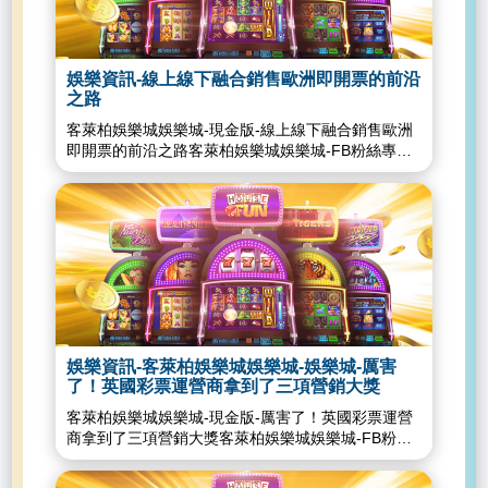
個位數字大於莊家就是贏!相反的閒家點數和的個位
十，除去28，稱為鱉十。每雙牌由大至小：豹子(對
候獲得半注在獲得12倍或者20倍的金額。疫情期間
寶+14.61%，下龍七+9%「4」點落在第「五」張下
此，在泰國，Hi-Lo是他們玩的最著名的遊戲。這是
數字小於莊家就是輸!對子，閒家手上的兩張牌相
子)>點子>鱉十。同類牌則以點數計算點數，大點數
在家都悶到快長霉!玩線上娛樂城不無聊!選擇有信譽
閒龍寶+20.01%，下龍七+2.8%「5」點落在第
一種骰子遊戲，不需要技巧就可以獲勝。與百家樂類
同，大於莊家的牌就是對子，和局，閒家和莊家手上
贏小點數。如莊、閒牌面點數相同，莊贏。特殊玩
的娛樂城就對了!!九州,通博,LEO,THA都是出金快的
「五」張下閒龍寶+30.39%，下七+2.8%「6」點落
似，獲勝基於純粹的運氣。玩家押注骰子的結果，但
的牌組合相同時，就是和局。注碼不大不小，把把下
法：單張白板算半點..例如..白板+9筒=9點半…白板
信用商家!閱讀延伸:百家樂的路單要怎麼看?如何提高
在第「五」張下閒龍寶+44.15%，下龍七+15%「7」
禁止製造和分發撲克牌。因此，沒有自由購買這些
娛樂資訊-線上線下融合銷售歐洲即開票的前沿
注。所有注碼在某一時刻閉眼打一把。有的人喜歡跟
+8筒=8點半；以此類推，點數最大9點半..最小0點
百家樂勝率?怎麼抓百家樂裡的龍寶?其他人都在看:●
點落在第「五」張下閒龍寶+43.76%，下莊龍寶
之路
卡。鑑於政府努力製止諸如賭場之類的非法賭博，泰
著活門壓，有的人願意跟著死門壓,有的人喜歡抬
(鱉十)。正式玩法：單張白板算10點..例如..白板+9筒
再賣美高梅國際持股套利何超瓊背後打什麼算盤？●
+3.68%，下龍七22.5%「8」點落在第「五」張下閒
國國的外國人不會冒險賭博。泰國政府努力製止賭場
客萊柏娛樂城娛樂城-現金版-線上線下融合銷售歐洲
注，一二四八翻翻，不到贏不回頭。在特定牌型下莊
=9點…白板+8筒=8點；以此類推，點數最大9點..最
菲律賓玩家等待已久了！這些場所獲准恢復完全運
龍寶+21.07%「9」點落在第「五」張下閒龍寶
之類的非法賭博在泰國賭博時被判入獄嗎？是的。這
即開票的前沿之路客萊柏娛樂城娛樂城-FB粉絲專頁-
家和特定閒門輸贏不是對等的。閒家可以在認識牌的
小0點(鱉十)。豹子(對子)..白板對子最大..其次為..9
營”●捕魚機-玩好捕魚遊戲的幾大要素●現金版跟信用
+17.06%「0」點落在第「五」張下莊龍寶
是對這個問題的真實而真實的回答。實際上，在導致
影片*/--立即真錢遊戲--/*--近幾年，歐洲各國彩票機
前提下通過生死門打莊，莊家也可以通過羅牌配合色
筒對＞8筒對＞7筒對；以此類推..1筒對最小。點數
版很多要怎麼選擇才好?●為什麼賭場對百家樂又愛又
+20.04%「5」點落在第「六」張下莊龍寶+8.59%，
2014年世界杯的掃賭行動中，已有1000多人被捕。
構越來越重視即開票的發展，尤其在新冠疫情爆發之
子打掉大注閒門。 要知道剩下牌的點數才能算生死
大小：白皮對子＞9對子＞8對子＞…＞2對子＞1對
怕？●如何選擇優質線上娛樂城?通博娛樂城HOYA娛
下龍七+104%「6」點落在第「六」張下莊龍寶
泰國政府規定，賭場是非法的。因此，許多當地人仍
後，即開票的逆勢增長更是讓彩票機構看到了其強大
門,要排列成從高到低,或者是從低到高的點數才行,比
子＞9點半＞9點＞….＞1點半＞1點＞鱉十(0點)。在
樂城眾發娛樂城贏家娛樂城客萊柏娛樂城娛樂城金合
+36.09%，下龍七+104%「7」點落在第「六」張下
非常熱衷賭博。儘管有些當地人被認為是賭徒，但他
的彈性和韌性，即開票在彩票遊戲組合中的作用也更
如,1點、2點、3點、4點,這是從低到高,生門是順門。
遊戲中，先比對子大小，再比數字大小。比點數時有
發娛樂城博馬娛樂城九州娛樂城THA-九州娛樂LEO-
莊龍寶+35.37%，下龍七+208%「8」點落在第
們通常玩的遊戲不同於大多數國際賭徒所熟悉的桌上
加重要。近幾年，歐洲各國彩票機構越來越重視即開
4點、3點、2點、1點,這是從高到低.生門是尾門。剩
一特例，即二筒配八筒，該組合除對子外為點數最
九州娛樂i88娛樂城通博娛樂城娛樂城-AV影城現金版
「六」張下莊龍寶+27.96%，下閒龍寶+2.06%「9」
游戲。輪盤賭，百家樂和擲骰子並不以當地投注者而
票的發展，尤其在新冠疫情爆發之後，即開票的逆勢
下的四鋪牌的點數分別是1點、2點、3點、4點;那麼
大。疫情期間在家都悶到快長霉!玩線上娛樂城不無
娛樂城出款娛樂城 參閱《你不可不知的娛樂城的專
點落在第「六」張下莊龍寶+21.86%，下閒龍寶
聞名。儘管泰國的地下賭場盛行，但並不是所有的賭
增長更是讓彩票機構看到了其強大的彈性和韌性，即
像現在這鋪牌的死門在哪裡呢?因為還要打點,生門就
聊!選擇有信譽的娛樂城就對了!!九州,通博,LEO,THA
業名詞》，拉近你與娛樂城的距離！客萊柏娛樂城娛
+5.91%疫情期間在家都悶到快長霉!玩線上娛樂城不
徒都被監禁，因為並不是所有的賭徒都被抓住了。因
開票在彩票遊戲組合中的作用也更加重要。與即開票
是順門,為什麼?比如現在打點是1或者5或者9,俗稱在
都是出金快的信用商家!閱讀延伸:怎麼抓百家樂裡的
樂城...
無聊!選擇有信譽的娛樂城就對了!!九州,通
此，他們會光顧非法經營的賭場。然而，對這些地下
銷售大國美國不同的是，歐洲各國基本都開通了互聯
手.從莊家開始拿牌,莊家拿1點,順門2點,千門3點,尾門
龍寶?百家樂裡的超級六跟幸運六玩法其他人都在
博,LEO,THA都是出金快的信用商家!閱讀延伸:百家樂
賭場的投注具有很高的風險。有可能會被抓住，而玩
網售彩，同時提供線上和線下即開遊戲。像法國國家
4點.莊家輸;這幾家全贏;現在打點是2、6、10就是順
看:●再賣美高梅國際持股套利何超瓊背後打什麼算
博弈不可能由頭贏到尾百家樂的路單要怎麼看?如何
娛樂資訊-客萊柏娛樂城娛樂城-娛樂城-厲害
家別無選擇，只能接受損失，因為交易是非法的。沒
彩票遊戲集團（FDJ）和英國國家彩票等歐洲領先的
門開始拿牌,順門1點、千門2點、尾門3點、莊家、4
盤？●菲律賓玩家等待已久了！這些場所獲准恢復完
了！英國彩票運營商拿到了三項營銷大獎
提高百家樂勝率? 百家樂裡的超級六跟幸運六玩法其
有途徑向監管機構舉報莊家。如果他們舉報，則可能
彩票機構，即開票一直在其產品遊戲組合中佔有重要
點.這盤莊家通殺.莊家贏!特別注意推筒子慣用以下的
全運營”●捕魚機-玩好捕魚遊戲的幾大要素●現金版跟
他人都在看:●再賣美高梅國際持股套利何超瓊背後打
被指控違反該行為。他們可能最終要支付罰款和監
客萊柏娛樂城娛樂城-現金版-厲害了！英國彩票運營
比重，並且呈現穩步增長的趨勢。法國·線上線下融
作弊技巧:推筒子遇光會變色有些筒子在有色光線像
信用版很多要怎麼選擇才好?●為什麼賭場對百家樂又
什麼算盤？●菲律賓玩家等待已久了！這些場所獲准
禁。此外，《泰國民商法典》第853和855節指出，
商拿到了三項營銷大獎客萊柏娛樂城娛樂城-FB粉絲
合法國FDJ發行的彩票遊戲包括即開型、樂透型（含
是白熾燈-黃光，太陽光-紫光，夜總會-紅光藍光等下
愛又怕？●如何選擇優質線上娛樂城?通博娛樂城
恢復完全運營”●捕魚機-玩好捕魚遊戲的幾大要素●現
賭博所產生的任何債務都是絕對不能接受的。泰國的
專頁-影片*/--立即真錢遊戲--/*--據外媒報道，近日，
附加玩法）、基諾型。其中即開遊戲銷量超過彩票遊
表面會出現紅色或者藍色的記號，在節能燈或日光燈
HOYA娛樂城眾發娛樂城贏家娛樂城客萊柏娛樂城娛
金版跟信用版很多要怎麼選擇才好?●為什麼賭場對百
地下賭場相當盛行在泰國有安全的在線賭場可投注
在36屆營銷協會頒獎典禮上，英國國家彩票運營商卡
戲總銷量的一半，地位不言自明。和歐洲很多國家的
下是看不到的，，需要戴透視眼鏡操作。遊戲時總有
樂城金合發娛樂城博馬娛樂城九州娛樂城THA-九州