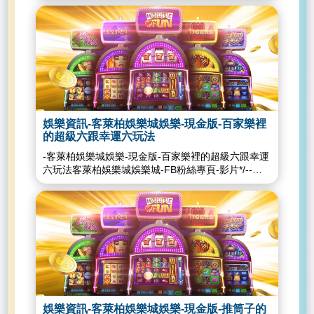
時候就要反下B隊，這是什麼意思呢? 假設A隊剛
計算每次投注可以是「閒:1,000」、「莊:1,000」，
呢！還有精彩的超級六玩法及下注，不喜歡被抽水的
銖。相關閱讀:《信用版所隱藏的陷阱，想要安全的
好贏2分，那麼下注A隊2+50的盤口，下注金額是贏
互相對打直到滿足雙邊流水門檻為止，因為對A娛樂
玩家們可以選擇免水百家樂，雖然6點莊家勝出只能
玩娛樂城，一定要這樣選》、《娛樂城詐騙防範守
50%，可是還有反下B隊受讓2.5的盤口這是全贏，像
城來說，你是一直壓注「閒」家的玩家，在A眼裡屬
贏得下注金額的一半，但千萬要記得，投注免水百家
則》、《娛樂城的銀行帳號，錢存了才發現帳號變
這種情況我們稱為卡洞，這種下法是兩頭贏，假設沒
於正常投注行為，對B也是如此，所以你的行為並不
樂的朋友們，一定要撥出金額的10/1到超級六下注項
了??!!》、泰國警方突擊行動網絡賭場據長沙市公安
有不是剛好贏2分呢?那麼頂多是一贏一輸碰掉輸水錢
會產生「無風險投注」當我們將洗碼量洗滿後，等於
目中，因為只要莊家6點勝，賠率高達12倍，剛好可
局芙蓉分局介紹，涉案的“金沙線上娛樂”賭博網站服
而已。滾球 滾球稱之為走地盤，意思就是球賽正
你領取的A娛樂城優惠1,500，B娛樂城的優惠1,000
以補足只贏一半的規則。先發牌百家樂特別之處在於
務器位於境外，提供實時的網絡這些網絡由遍布幾個
在進行並且開放盤口讓會員們下注，這樣的盤口、賠
都是直接順利領取走的，並且也達到「寶物交易」的
採用先發牌後下注玩法，玩家可於荷官發牌後，選擇
省的辦事處運營，每個省都監督特定的地區。許多辦
率調動的更是迅速，所以更是有機會能夠以賠率差、
流水門檻以上我們以娛樂城的「首儲」作為舉例，當
欲下注方位進行投注。先發百家樂遊戲方法每局開始
公室偽裝成運輸或財產管理公司。據警方稱，賭博網
分洞的方式進行套利，如果操作得宜，還會有打水兼
然還有其他優惠彩金可領取，基本觀念都相同，希望
荷官會按百家牌例發牌牌面朝下，閒家、莊家各先派
絡是由中國商人在國外經營的。跨境賭博近年來，跨
打洞的情況出現，不過多半這種下注都需要依靠程
各位玩家能玩的開心而不受流水門檻限制導致寧願不
娛樂資訊-客萊柏娛樂城娛樂-現金版-百家樂裡
兩張牌，以閒家先發，再發2張牌放在補牌區的位置
境賭博形式多樣，套路層出不窮，無數民眾或主動或
式，如我所述，賭盤控盤手在變化賠率和盤口是非常
領的情形出現通博百家樂優惠:⇣1.百家連勝錦上添花
的超級六跟幸運六玩法
上，如前兩張未分出勝負需再按牌例發第三張的牌，
被動地身陷其中。跨境網絡賭博通過賭博軟件分銷來
迅速的，想要在滾球盤中打水或打洞，就必須準備下
2.百家樂連敗幫你出一半3.歐博存款加贈20%其他人
-客萊柏娛樂城娛樂-現金版-百家樂裡的超級六跟幸運
最多每方3張牌，誰最接近9點即為勝方，又相同點數
擴大傳播範圍跨境賭博主要分為線下境外參賭和線上
注程式。弱盤 弱盤下注方式，這是一種投資報酬
都在看：● 娛樂城詐騙防範守則● 教你玩會三公牌型.
六玩法客萊柏娛樂城娛樂城-FB粉絲專頁-影片*/--立
即和局。如當局只補一張牌，剩餘的牌將做作為下一
網絡賭博的形式。”中國政法大學傳播法研究中心副
率極高但是風險也很大的玩法，所謂的弱盤就是指專
玩法,賠率-其他人都在看:●再賣美高梅國際持股套利
即真錢遊戲--/*-- 百家樂超級六玩法莊家兩張牌六點
局閒家第一張使用。以此類推，每新開一局，桌面上
主任朱巍說，線下境外賭博主要是不法分子通過提供
門下注弱隊，使用這種玩法的通常要以足球為主，因
何超瓊背後打什麼算盤？●菲律賓玩家等待已久了！
大過閒家可嬴百家樂超級六高賠率，如莊家三張牌六
保持有6張牌在相對應的位置上。遊戲規則發牌員會
免費出入境服務、免費往返機票等方式招攬國內人員
為足球的強弱隊區別非常大，還記得兩年前的世界盃
這些場所獲准恢復完全運營”●捕魚機-玩好捕魚遊戲
點大過閒家可嬴百家樂幸運六高賠率百家樂超級六機
派出【莊家】和【閒家】兩份牌，總得9點或最接近9
出境進行賭博。線上網絡賭博是不法分子通過在境外
嗎，德國對韓國的全場讓分盤口，韓國賠率最高1:19
的幾大要素●現金版跟信用版很多要怎麼選擇才好?●
率出現不高，玩家千萬別從頭到尾都單押超級六可用
點的一方勝出。所有從2到9的牌，其數值就是他們顯
架設服務器，開設網絡賭博網站，利用互聯網、移動
倍，比賽結果當然是滑鐵盧跌破觀眾眼鏡，韓國以
為什麼賭場對百家樂又愛又怕？●如何選擇優質線上
小注來押一把超級六。如何精準抓到百家樂超級六新
示的點數：A作為是1點，K、Q、J、10是0點，加起
通信終端等傳輸賭博視頻、數據，組織和吸引境內人
2:0擊退德國。 所謂的弱盤也是這樣子下注的，
娛樂城?通博娛樂城HOYA娛樂城眾發娛樂城贏家娛
手玩家可能比較在乎如何精準抓出百家樂超級六的機
來等於10的也當作是0點；當任何一家頭兩張牌的點
員參加的賭博活動。“相比組織人員直接去境外賭
都挑高賠率的隊伍下注，只要贏一盤可以有好幾盤扣
樂城客萊柏娛樂城娛樂城金合發娛樂城博馬娛樂城九
率與投注時間點!投注超級六的人分為兩種、一種就
數總和為8或9，就稱為天生贏家。任何一家拿到天生
博，近年來，更為隱蔽的跨境網絡賭博案件呈高發趨
打可以輸，當然比賽開打前也是要做點功課，假設提
州娛樂城THA-九州娛樂LEO-九州娛樂i88娛樂城通博
是專門投注超級六、其他區塊通通放棄的玩家，另一
贏家，牌局就算結束，不再補牌。9最大，0最小；點
勢。”近些年泰國政府對於賭博合法化的態度越來越
前知道強隊的主將可能受傷或著傷兵名單有很多先發
娛樂城娛樂城-AV影城現金版娛樂城出款娛樂城 參閱
個就是透過超級六來進行免水百家樂莊家投注時的籌
數相同則為和。派出兩張牌後，如果需要補牌，將依
曖昧。這也無形之中助長泰國非法賭博的風氣，加之
球員，這種就可以往高賠率的弱隊下注，當然用這種
《你不可不知的娛樂城的專業名詞》，拉近你與娛樂
碼分注，賭場當中主要就是分為這兩種人的來進行區
照補牌規則多發一張牌。閒龍寶&莊龍寶?閒龍寶與莊
政府也想搭上東南亞網賭的這陣東風大賺一筆。更甚
方式不能只看一兩天，能不能獲利都是以月分來做分
城的距離！客萊柏娛樂城娛樂城...
娛樂資訊-客萊柏娛樂城娛樂-現金版-推筒子的