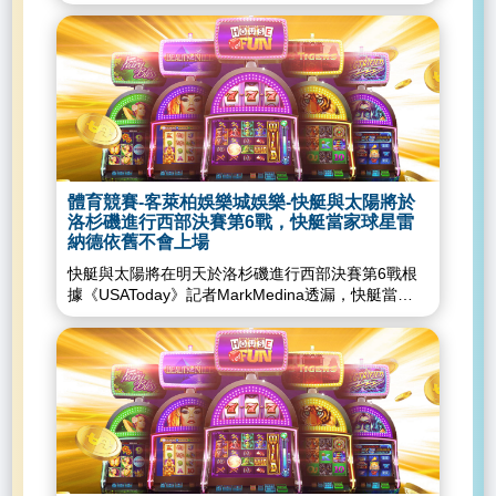
（JoshDonaldson）譏諷白襪王牌吉歐里多（​
他仍及時回穩，先讓代打的培瑞茲（MichaelPerez）
全運營”●捕魚機-玩好捕魚遊戲的幾大要素相關娛樂
麼不知道這個道理，不過看來他還有點猶豫，他或許
LucasGiolito）這次沒有用外部物質，所以才遭到砲
擊出一壘滾地球形成雙殺打，再讓佛雷瑟
資訊:通博娛樂城HOYA娛樂城眾發娛樂城贏家娛樂城
希望烏克蘭後腰位置的控球更有技術與大局觀，所以
擊，賽後吉歐里多對此表達不滿予以回應。在比賽1
（AdamFrazier）敲出二壘滾地球出局，自2019年4
客萊柏娛樂城娛樂城金合發娛樂城博馬娛樂城九州娛
刻意將Zinchenko擺在此處，不過在淘汰賽將會是背
局上，擔任第2棒的唐納森瞄準吉歐里多的第1顆球就
月15日之後再度投出完投完封勝。馬奎茲此役只用了
樂城THA-九州娛樂LEO-九州娛樂i88娛樂城通博客萊
水一戰的狀況，瑞典的防守也相當好，不見得那麼好
攻擊，將95英里速球掃出中左外野大牆，是1發2分
92球就投出個人本季首場完封勝，成為自庫克
柏娛樂城娛樂城...
得分，我相信Zinchenko應該很有機會出現在左邊
打點全壘打，唐納森要回到本壘前就先不斷摩擦雙
（AaronCook）之後首位在洛磯主場投出「梅達斯
路。這場比賽其實會相當激烈，我覺得瑞典隊會以2
手，踏過壘包後他大喊「手不再黏了，不黏了！」諷
（GregMaddux）完封勝（百球內完封勝）」的投
比1戰勝烏克蘭，但不排除正賽時間戰成平手1比1的
刺吉歐里多因為沒抹油所以遭到砲轟。「（這場比
手。--立即前往真錢遊戲---其他人都在看:●再賣美高
可能性。六：英格蘭VS德國這絕對是下半區最重要
賽）我們贏了，勝利就寫在我的名字旁邊，而他們雙
梅國際持股套利何超瓊背後打什麼算盤？●菲律賓玩
的一場對決，這不但是傳統的英德對決，還很可能是
城則排名墊底。」吉歐里多此役先發主投6局，被敲6
家等待已久了！這些場所獲准恢復完全運營”●捕魚
決定下半區打入決賽隊伍的重要戰役，因為整個下半
體育競賽-客萊柏娛樂城娛樂-快艇與太陽將於
支安打，失3分，白襪終場以7：6險勝，吉歐里多奪
機-玩好捕魚遊戲的幾大要素相關娛樂資訊:通博娛樂
區就這兩支隊伍被認為是最強隊。英格蘭目前的狀態
洛杉磯進行西部決賽第6戰，快艇當家球星雷
下勝投。唐納森先前就對於投手使用外部物質的話題
城HOYA娛樂城眾發娛樂城贏家娛樂城客萊柏娛樂城
納德依舊不會上場
很不錯，索斯蓋特在小組賽投入的選手基本上是全員
相當「感興趣」，公開發聲並發表看法，質疑為什麼
娛樂城金合發娛樂城博馬娛樂城九州娛樂城THA-九
都有好表現，鋒線上Sterling尤其可怕，他也是奇怪
快艇與太陽將在明天於洛杉磯進行西部決賽第6戰根
洋基王牌柯爾（GerritCole）和道奇強投鮑爾
州娛樂LEO-九州娛樂i88娛樂城通博客萊柏娛樂城娛
的人，今年下半季在曼城上場次數很少，但是一進國
據《USAToday》記者MarkMedina透漏，快艇當家
（TrevorBauer）等投手的轉速突然下降。曾遭影射
樂城...
家隊他變了一個人，而且他今年在曼城並沒有這種影
球星雷納德（KawhiLeonard）依舊不會上場，禁區
的小熊終結者金布瑞（CraigKimbrel）近期受訪強
子殺手的表現，現在他已經成為英格蘭左路超級殺
大將祖巴克（IvicaZubac）則被列為出賽存疑。雷納
調，自己並沒有借助外物，透露自己曾因球帽習慣而
手。鋒線上的HarryKane似乎在經歷本賽季的辛苦賽
德在上一輪與爵士的系列賽，就因為膝蓋傷勢，自爵
被裁判關切，也表示支持聯盟的作法讓比賽維持公
事以後，現在有點疲軟，但HarryKane現在很清楚自
士與快艇的第5戰就開始缺席，快艇在4勝2敗晉級
平。小熊終結者金布瑞曾因球帽「髒髒的」遭球迷捕
己做為戰術型中鋒的重要性，他一直回撤幫助球隊進
後，對太陽的前5戰雷納德也都沒打，在G5快艇靠著
風捉影懷疑使用外部物質，後來聯盟新政策上路後，
行組織，而他的身材與射門破壞力也逼得對手不得不
P.喬治（PaulGeorge）個人獨砍41分贏下背水一戰
金布瑞的球帽也變得乾淨許多，不過他在近期受訪時
防他，現在他也是不可動的主力中鋒。右翼的部分，
的第五戰後，雷納德還是會持續缺席輸球就淘汰的第
強調，自己並沒有借助外物來幫助投球。就成績來
目前看來Foden很可能上場，雖然感覺上年輕的
6戰。雷納德在缺席時被爆料，他膝蓋十字韌帶的傷
看，金布瑞在政策上路後仍繼續維持高檔表現，他目
Foden現在跟曼城的時候有點落差，但對陣克羅埃西
勢，其實可能早就讓他整季報銷，他在與太陽的第四
前已連續12場未失分、連續15場未有責失。金布瑞
亞上半場五分鐘那個擊中門柱的射門非常致命，索斯