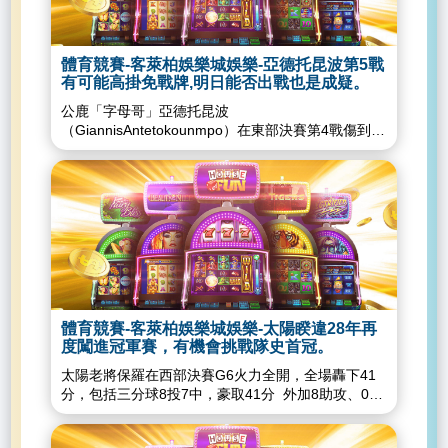
月最多轟紀錄，目前以28轟暫居全壘打王，此外大谷
2分砲，7局安德瑞安薩（EhireAdrianza）敲出陽春
距離松井2004年所締造的單季31轟亞洲紀錄，也只
砲，球隊14：2領先。8下勇士的進攻火力依舊沒有
差3轟。洋基隨後派出盧特基（LucasLuetge）上場
停歇，在大都會已經換野手上來投球後，含阿爾比斯
收拾殘局，不過他先是投出保送後再被敲安，在三振
體育競賽-客萊柏娛樂城娛樂-亞德托昆波第5戰
的3分砲在內，勇士繼續猛灌6分大局，終場就以
掉鷹俠（JoseIglesias）後卻被倫吉佛
有可能高掛免戰牌,明日能否出戰也是成疑。
20：2拿下比賽。據記者包曼（MarkBowman）資料
（LuisRengifo）敲出帶有2分打點的一壘安打，下棒
公鹿「字母哥」亞德托昆波
指出，阿爾比斯成為自美國時間1954年7月31日的
沃德（TaylorWard）再補上一支帶有打點的二壘安
（GiannisAntetokounmpo）在東部決賽第4戰傷到左
JoeAdcock後，第二個勇士單場敲出5支安打，打下2
打，最後盧特基三振掉拉加雷斯（JuanLagares）才
膝提前退場據《ESPN》報導指出，進行核磁共振檢
支全壘打，打進7分打點的球員。不過JoeAdcock在
結束這個半局，天使此局一共灌進7分，以11：8超
查後發現字母哥沒有結構性損傷，韌帶無大礙，第5
該場比賽的表現更扯，他單場4響砲，還有一支二壘
前比數。9下終結者伊格雷西亞斯（RaiselIglesias）
戰能否回歸尚不清楚。NBA將迎來東部決賽第四戰，
安打。都會球星畢坦西斯（DellinBetances）在去年
上場，他順利3上3下終結比賽，終場天使就以11：8
目前由公鹿以2：1取得系列戰優勢，此戰公鹿將移師
休賽季和球團簽下一紙600萬美元（約新台幣1.7億）
大逆轉擊敗洋基贏球。天使沃許今天單場雙響炮，打
老鷹主場力拚搶下聽牌勝，上戰公鹿「字母哥」亞德
續約合約，不過本季僅出賽一場的他，今主帥羅哈斯
進5分打點，是表現最好的打者，洋基方面，賈納
托昆波（GiannisAntetokounmpo）與二當家米德爾
（LuisRojas）宣布他將動刀，會缺席本季剩餘賽
（BrettGardner）2打數2安打，單場4打席全上壘，
頓（KhrisMiddleton）聯手飆進71分，率隊逆轉戰局
事。羅哈斯指出，畢坦西斯將接受肩部手術，因這位
打回2分打點跑回2分。--立即前往真錢遊戲---其他人
搶下系列戰第二勝，關鍵聽牌戰兩人若能再聯手上演
33歲投手一直在抱怨自己肩部疼痛，「所以他會接受
都在看:●再賣美高梅國際持股套利何超瓊背後打什麼
飆分秀，有望在客場拿下勝利。亞德托昆波昨在第3
手術，也會缺席本賽季剩餘的比賽，不會為我們投
算盤？●菲律賓玩家等待已久了！這些場所獲准恢復
節防守時落地不慎傷到膝蓋，左膝呈現不正常彎曲，
球，這是我們的醫護人員跟我說的。」畢坦西斯本季
完全運營”●捕魚機-玩好捕魚遊戲的幾大要素相關娛
體育競賽-客萊柏娛樂城娛樂-太陽睽違28年再
痛到無法起身，提前退場，只進帳14分，而他的缺席
僅在大聯盟有1場表現，他在美國時間4月7日出賽1.0
樂資訊:通博娛樂城HOYA娛樂城眾發娛樂城贏家娛樂
度闖進冠軍賽，有機會挑戰隊史首冠。
也讓公鹿戰力大打折扣，第4戰以88：110不敵老
局，投出1三振、1保送，失掉一分，防禦率9.00，其
城客萊柏娛樂城娛樂城金合發娛樂城博馬娛樂城九州
太陽老將保羅在西部決賽G6火力全開，全場轟下41
鷹，系列賽被扳成2：2平手。亞德托昆波季後賽場均
餘時間都在小聯盟度過，最高層級來到3A，本季他在
娛樂城THA-九州娛樂LEO-九州娛樂i88娛樂城通博客
分，包括三分球8投7中，豪取41分 外加8助攻、0失
能繳出28.2分、12.7籃板和5.2助攻，少了當家一哥
小聯盟待的兩支球隊總計出賽5場，3.2局投球中，被
萊柏娛樂城娛樂城...
誤，並率隊130：103擊敗快艇，睽違28年再度闖進
的公鹿爭冠之路變得更加艱辛，公鹿也做好字母哥第
敲7安，送出5次保送、6Ｋ，失掉8分皆為自責分，
冠軍賽，有機會挑戰隊史首冠。G1雙方首節戰成21
5戰無法上場的準備，總教練布登侯澤
拿下0勝1負，防禦率19.64。--立即前往真錢遊戲---