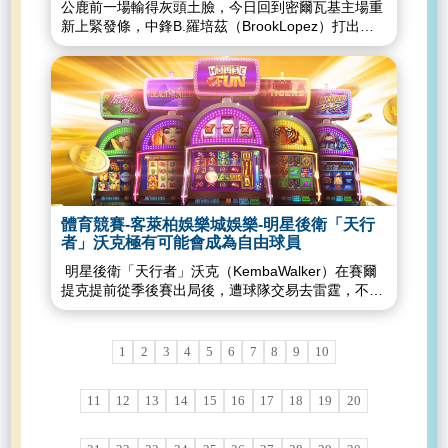
公鹿前一場輸得灰頭土臉，今日回到密爾瓦基主場重
太陽的關門戰，分別攻下37分和41分，超越33歲的
通博客萊柏娛樂城娛樂城...
新上緊發條，中鋒B.羅培茲（BrookLopez）打出生
喬丹，成為季後賽史上最老連2場系列賽關門戰至少
涯最佳表現，以及米德爾頓（KhrisMiddleton）、J.
轟35分的球員。保羅連續兩場系列賽的關門戰都達成
哈勒戴（JrueHoliday）都攻下超過20分，最終公鹿
單場至少35分、命中率67％的數據，是自1954-55年
以123：112擊敗老鷹，在系列賽取得3：2聽牌。老
球季進攻24秒設立以來的第一人，而他在今天下半場
鷹「少主」T.楊恩（TraeYoung）第3戰扭傷腳踝，
豪取31分，寫下個人半場得分新高，也是過去25個
連兩場都無法上陣，只是公鹿「字母哥」亞德托昆波
賽季以來，自柯瑞（StephenCurry）和A.戴維斯
（GiannisAntetokounmpo）也因膝傷缺陣，這場就
（AnthonyDavis​）的第3人。自1993年後首度闖進冠
看誰的團隊戰力雄厚，明顯公鹿記取前役輸球教訓，
軍賽。--立即前往真錢遊戲---其他人都在看:●再賣美
這場有4名好手跳出。B.羅培茲18投14中，攻下33
高梅國際持股套利何超瓊背後打什麼算盤？●菲律賓
分、7籃板及4阻攻，他生涯首次在季後賽攻下30
玩家等待已久了！這些場所獲准恢復完全運營”●捕魚
分，前役三分球7投皆墨的米德爾頓回神攻下26分、
機-玩好捕魚遊戲的幾大要素相關娛樂資訊:通博娛樂
體育競賽-客萊柏娛樂城娛樂-明星後衛「天行
13籃板和8助攻，J.哈勒戴25分、13助攻，至於頂替
城HOYA娛樂城眾發娛樂城贏家娛樂城客萊柏娛樂城
者」沃克極有可能會成為自由球員
亞德托昆波先發位置的波提斯（BobbyPortis）進帳
娛樂城金合發娛樂城博馬娛樂城九州娛樂城THA-九
明星後衛「天行者」沃克（KembaWalker）在賽爾
季後賽個人新高22分，表現可圈可點。客場出賽的老
州娛樂LEO-九州娛樂i88娛樂城通博客萊柏娛樂城娛
提克提前從季後賽出局後，遭球隊交易去雷霆，不過
鷹，波丹諾維奇（BogdanBogdanovic）雖拿到28
樂城...
重建中的奧克拉荷馬大軍並沒有打算留下他，可能在
分，柯林斯（JohnCollins）19分、L.威廉斯
休季期間把他當作籌碼交易出去，今《ESPN》的記
（LouWilliams）17分、替補上陣的加林納里
者洛爾（ZachLowe）透露，洛城雙雄湖人、快艇都
（DaniloGallinari）19分。老鷹團隊投籃命中率
1
2
3
4
5
6
7
8
9
10
對他有興趣。塞爾提克在季後賽首輪遭籃網淘汰，沃
45.6%，也砍進15顆三分球，但公鹿實在打太順，團
克由於傷勢影響最後兩場比賽都缺陣，這位明星後衛
隊命中率高達50.5%，老鷹只能黯然看對手聽牌，在
11
12
13
14
15
16
17
18
19
20
在遭到淘汰後表示，季末會將重心放在恢復健康這件
週日於主場捲土重來力拚延長戰線。--立即前往真錢
事情上，沃克整個2020年幾乎都受膝蓋傷勢所擾，
遊戲---其他人都在看:●再賣美高梅國際持股套利何超
本季直到今年1月才復出，總共缺席了29場例行賽。
瓊背後打什麼算盤？●菲律賓玩家等待已久了！這些