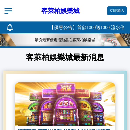
客萊柏娛樂城
立即加入
【優惠公告】首儲1000送1000 流水倍率20
最夯最新優惠活動盡在客萊柏娛樂城
客萊柏娛樂城最新消息