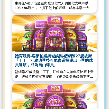
東部第5種子老鷹在與龍頭七六人的搶七大戰中以
員，賽後他特別感謝兩個人。24歲的布克在2015年
世界這樣回應了客萊柏娛樂城娛樂城-疫情影響彩票
103：96勝出，上演下剋上的戲碼，成為本季一大驚
首輪第13順位被太陽選中，經歷5年的職業生涯，今
收入大馬成功多多首三月淨利下滑六成客萊柏娛樂城
奇而老鷹陣中今年沒有人入選明星賽，成為1984年
年總算打進季後賽，且大放異彩。他表示，「保羅的
娛樂城-全球玩家、廠商要失望了！G2EAsia博覽會
來，第2支沒有全明星球員還能闖進分部決賽的隊
加盟讓太陽隊有了靈魂，雖然他暫時無法出賽，但他
延到這時間客萊柏娛樂城娛樂城...
伍。東部頭號種子七六人在驟死戰不敵老鷹吞敗，球
仍不斷鼓勵我們，讓我不會迷失方向。」布克成為史
隊最大戰犯莫過於雙星之一的西蒙斯
上第三位未滿25歲就能在季後賽繳出40分大三元的
（BenSimmons），賽後恩比德（JoelEmbiid）在受
球員，也成為隊史第2位在季後賽單場轟破40分，且
訪時也直接點名比賽中西蒙斯的進攻選擇。第四節老
拿下大三元的球員。湖人傳奇球星布萊恩生前曾送給
鷹以88：86領先七六人時，B.西蒙斯在籃下轉身過掉
布克一句話「當個傳奇」，布克也將它刺在手臂上，
防守者，獲得絕佳的灌籃追平機會，想不到他竟人選
奉為座右銘；巧合的是，布克首度打入季後賽，就兩
擇傳球給隊友塞布林（​MatisseThybulle），最終塞
度碰上洛杉磯球隊湖人與快艇，G3也再度造訪史戴
布林選擇上籃遭對手犯規，2罰1中錯失追平機會。在
波中心主場。布克說，「布萊恩一直是我的心靈導
體育競賽-客萊柏娛樂城娛樂-籃網隊27歲後衛
場上也能很明顯看到，恩比德用肢體動作表達對西蒙
師，也是我追隨的目標和偶像，他生前跟我說的話仍
「丁丁」汀維迪季後可能會選擇跳出下季的球
斯的這個決定有多不滿。老鷹這季陣容年輕，球隊核
銘記在心，也砥礪我實踐夢想。」客萊柏娛樂城娛樂
員選項，成為自由球員。
心「少主」T.楊恩（TraeYoung）和砍下全隊最高的
城-獲准開業通過了！美國玩家準備拜訪新賭場度假
籃網隊27歲後衛「丁丁」汀維迪在去年年底比賽中受
27分的赫特（KevinHuerter）都只有22歲。楊恩生涯
村客萊柏娛樂城娛樂城-公佈首季營收業績報告馬尼
傷，經檢查後確定右腳前十字韌帶部分撕裂傷本季也
首度站上季後賽舞台，展現過人膽識，他在搶七大戰
拉名勝世界這樣回應了客萊柏娛樂城娛樂城-疫情影
提前報銷，不過今有美媒爆料，丁丁季後可能會選擇
中，繳出21分、10助攻，這系列賽平均貢獻29分、
響彩票收入大馬成功多多首三月淨利下滑六成客萊柏
跳出下季的球員選項，成為自由球員。汀維迪是在去
10.9助攻，表現亮眼。老鷹這季沒有球員入選明星
娛樂城娛樂城-全球玩家、廠商要失望了！G2EAsia
年12月底隊上黃蜂時的比賽中撕裂了他的ACL韌帶，
賽，楊恩是去年入選，他們卻能接連擊敗尼克、七六
博覽會延到這時間客萊柏娛樂城娛樂城...
原先被視為球隊關鍵X因子的他，因為這次的傷勢導
人闖進東部決賽，成為自1984年季後賽改制以來，
致剩餘例行賽完全報銷，在經過半年復原後，他接下
第2支沒有球員入選當年明星賽，卻能殺進分部決賽
來將回到場邊為隊友加油打氣，同時也希望能在總冠
的隊伍，前一次是1994年的溜馬。老鷹隊史曾在
軍賽時重返球場。去年12月28號籃網交手黃蜂的比