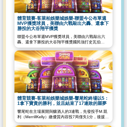
1958年拿過一座總冠軍，但當時還在西部，後來搬
賽，汀維迪當時持球切入撞到中鋒畢勇伯
到亞特蘭大後，僅有1次晉級東部決賽，為2014-15
（BismackBiyombo），整個人重心不穩倒地，最後
球季，當時碰上詹姆斯領軍的騎士，遭到橫掃。帶領
他的腳一跛一跛走向球隊板凳區後，之後就下場接受
球隊挺進東決，楊恩坦言，要走到這裡並不容易，先
體育競賽-客萊柏娛樂城娛樂-聯盟今公布單週
治療，籃網原表示汀維迪應該只是右膝扭傷，不過檢
前也曾遭遇失利，「很開心能夠闖進東部決賽，但我
MVP獲獎球員，美聯由六戰敲出六轟、還拿下
查過後卻發現他是前十字韌帶部分撕裂。先前有美媒
們不會因此滿足。」客萊柏娛樂城娛樂城-獲准開業
勝投的大谷翔平獲獎
指出，若籃網打進總冠軍賽，汀維迪應該有機會能復
通過了！美國玩家準備拜訪新賭場度假村客萊柏娛樂
聯盟今公布單週MVP獲獎球員，美聯由六戰敲出六
出，不過籃網昨在次輪遭公鹿淘汰出局，丁丁也確定
城娛樂城-公佈首季營收業績報告馬尼拉名勝世界這
轟、還拿下勝投的大谷翔平獲獎國民強打史瓦伯
回歸無望。《ESPN》記者「沃神」沃納洛斯基
樣回應了客萊柏娛樂城娛樂城-疫情影響彩票收入大
（KyleSchwarber）昨締下兩戰五轟的大聯盟新紀
（AdrianWojnarowski）今透露，28歲的汀維迪將會
馬成功多多首三月淨利下滑六成客萊柏娛樂城娛樂
錄，生涯首度獲得此殊榮。大谷翔平本季掀起二刀流
拒絕行使下季的1230萬美元（約3.7億台幣）的球員
城-全球玩家、廠商要失望了！G2EAsia博覽會延到
狂潮，美國財經雜誌《富比世》最近撰文認證，稱他
選項，成為自由球員，而外界普遍認為，汀維迪之所
這時間客萊柏娛樂城娛樂城...
是「大聯盟真正的特價品」，大聯盟最划算簽約。大
以不願執行最後1年的球員選項，投入自由球員市
谷本季打者出賽67場，打擊率.272，敲出23轟是全
場，就是希望能爭取一份長約。本季他因傷最後就只
大聯盟第一，另有54分打點，還有10次盜壘成功，
出賽3場，平均有6.7分、4.3籃板、3次助攻，然而上
過去一週狂敲6轟，獲選美聯單週最佳球員，也在明
季他場均20.6分、6.8次助攻都是生涯新高，因此據
星賽的DH人氣排行名列第一。投手大谷也走出肘
悉仍有不少球隊有興趣網羅他。客萊柏娛樂城娛樂
傷、經過TJ手術復健成功，本季在投手丘登板10
城-獲准開業通過了！美國玩家準備拜訪新賭場度假
場，拿下3勝1敗，防禦率2.70。不過他的薪水真的便
村客萊柏娛樂城娛樂城-公佈首季營收業績報告馬尼
體育競賽-客萊柏娛樂城娛樂-響尾蛇終場以5：
宜，今年2月與球團簽下2年850萬美元的合約，本季
拉名勝世界這樣回應了客萊柏娛樂城娛樂城-疫情影
1拿下寶貴的勝利，並且結束了17連敗的噩夢
薪水300萬美元、明年則是550萬美元。相較之下，
響彩票收入大馬成功多多首三月淨利下滑六成客萊柏
響尾蛇在主場展開與釀酒人的3連戰，先發投手M.凱
與大谷同期出道的國聯新人王阿庫尼亞
娛樂城娛樂城-全球玩家、廠商要失望了！G2EAsia
利（MerrillKelly）繳優質內容投7局僅失1分，後援也
（RonaldAcunaJr.），在2019年已與勇士隊簽下1億
博覽會延到這時間客萊柏娛樂城娛樂城...
有效壓制對手，力保未失分，終場以5：1拿下寶貴的
美元大約，本季也在打擊方面發揮出色，打擊